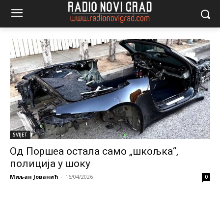
SVIJET
Од Поршеа остала само „шкољка“,
полиција у шоку
Миљан Јованић
-
16/04/2026
0