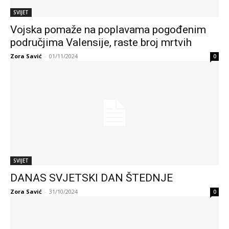
SVIJET
Vojska pomaže na poplavama pogođenim
područjima Valensije, raste broj mrtvih
Zora Savić
-
01/11/2024
0
SVIJET
DANAS SVJETSKI DAN ŠTEDNJE
Zora Savić
-
31/10/2024
0