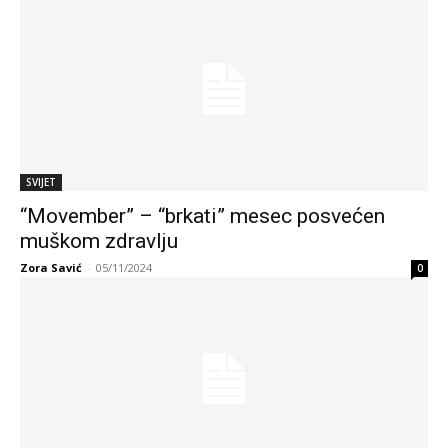
SVIJET
“Movember” – “brkati” mesec posvećen
muškom zdravlju
Zora Savić
-
05/11/2024
0