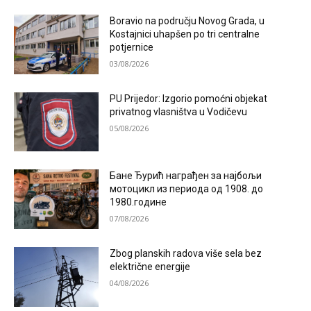
Boravio na području Novog Grada, u
Kostajnici uhapšen po tri centralne
potjernice
03/08/2026
PU Prijedor: Izgorio pomoćni objekat
privatnog vlasništva u Vodičevu
05/08/2026
Бане Ђурић награђен за најбољи
мотоцикл из периода од 1908. до
1980.године
07/08/2026
Zbog planskih radova više sela bez
električne energije
04/08/2026