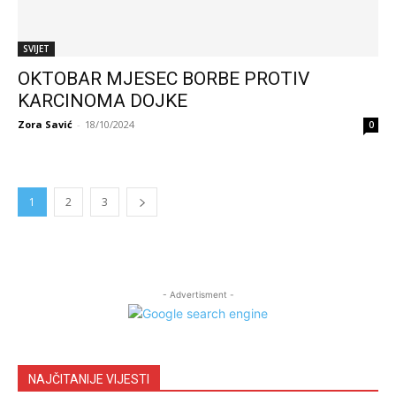
SVIJET
OKTOBAR MJESEC BORBE PROTIV
KARCINOMA DOJKE
Zora Savić
-
18/10/2024
0
1
2
3
- Advertisment -
NAJČITANIJE VIJESTI