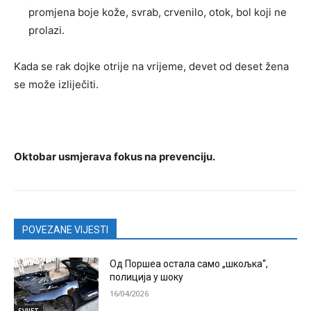
promjena boje kože, svrab, crvenilo, otok, bol koji ne
prolazi.
Kada se rak dojke otrije na vrijeme, devet od deset žena
se može izliječiti.
Oktobar usmjerava fokus na prevenciju.
POVEZANE VIJESTI
Од Поршеа остала само „шкољка“,
полиција у шоку
16/04/2026
SVIJET