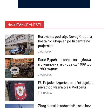
NAJČITANIJE VIJESTI
Boravio na području Novog Grada, u
Kostajnici uhapšen po tri centralne
potjernice
03/08/2026
Бане Ђурић награђен за најбољи
мотоцикл из периода од 1908. до
1980.године
07/08/2026
PU Prijedor: Izgorio pomoćni objekat
privatnog vlasništva u Vodičevu
05/08/2026
Zbog planskih radova više sela bez