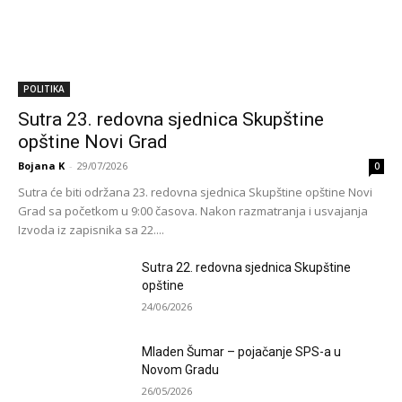
POLITIKA
Sutra 23. redovna sjednica Skupštine
opštine Novi Grad
Bojana K
-
29/07/2026
0
Sutra će biti održana 23. redovna sjednica Skupštine opštine Novi
Grad sa početkom u 9:00 časova. Nakon razmatranja i usvajanja
Izvoda iz zapisnika sa 22....
Sutra 22. redovna sjednica Skupštine
opštine
24/06/2026
Mladen Šumar – pojačanje SPS-a u
Novom Gradu
26/05/2026