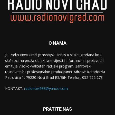
O NAMA
JP Radio Novi Grad je medijski servis u službi građana koji
slušaocima pruža objektivne vijesti i informacije i proizvodi i
emituje visokokvalitetan radijski program, žanrovski
raznovrsnih i profesionalno produciranih. Adresa: Кarađorđa
Petrovića 1, 79220 Novi Grad RS/BiH Telefon: 052 752 273
KONTAKT:
radionovi933@yahoo.com
PRATITE NAS