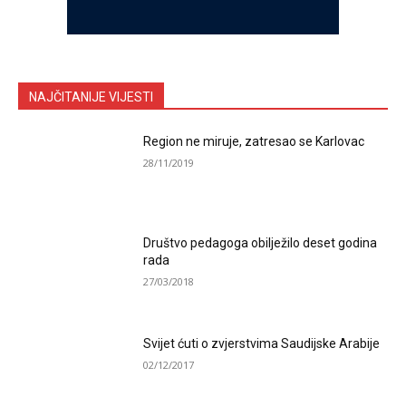
NAJČITANIJE VIJESTI
Region ne miruje, zatresao se Karlovac
28/11/2019
Društvo pedagoga obilježilo deset godina
rada
27/03/2018
Svijet ćuti o zvjerstvima Saudijske Arabije
02/12/2017