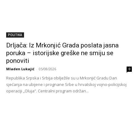
POLITIKA
Drljača: Iz Mrkonjić Grada poslata jasna
poruka – istorijske greške ne smiju se
ponoviti
Mladen Lukajić
-
05/08/2026
0
Republika Srpska i Srbija obilježile su u Mrkonjić Gradu Dan
sjećanja na ubijene i prognane Srbe u hrvatskoj vojno-policijskoj
operaciji „Oluja“. Centralni program održan...