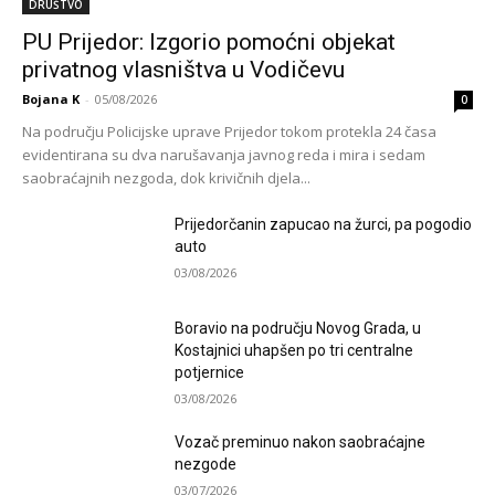
DRUŠTVO
PU Prijedor: Izgorio pomoćni objekat
privatnog vlasništva u Vodičevu
Bojana K
-
05/08/2026
0
Na području Policijske uprave Prijedor tokom protekla 24 časa
evidentirana su dva narušavanja javnog reda i mira i sedam
saobraćajnih nezgoda, dok krivičnih djela...
Prijedorčanin zapucao na žurci, pa pogodio
auto
03/08/2026
Boravio na području Novog Grada, u
Kostajnici uhapšen po tri centralne
potjernice
03/08/2026
Vozač preminuo nakon saobraćajne
nezgode
03/07/2026