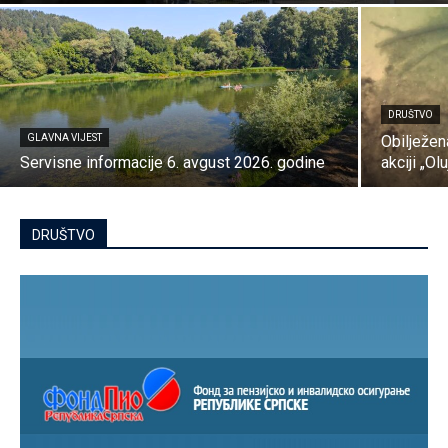
DRUŠTVO
GLAVNA VIJEST
Obilježe
Servisne informacije 6. avgust 2026. godine
akciji „Olu
DRUŠTVO