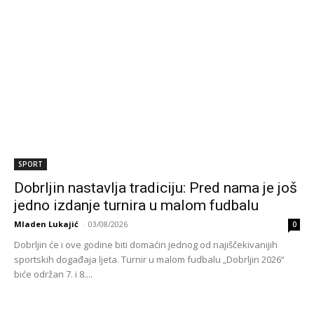
SPORT
Dobrljin nastavlja tradiciju: Pred nama je još
jedno izdanje turnira u malom fudbalu
Mladen Lukajić
-
03/08/2026
0
Dobrljin će i ove godine biti domaćin jednog od najiščekivanijih
sportskih događaja ljeta. Turnir u malom fudbalu „Dobrljin 2026“
biće održan 7. i 8....