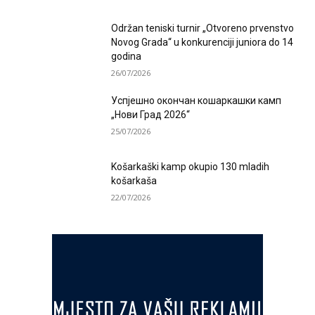
Održan teniski turnir „Otvoreno prvenstvo
Novog Grada“ u konkurenciji juniora do 14
godina
26/07/2026
Успјешно окончан кошаркашки камп
„Нови Град 2026“
25/07/2026
Košarkaški kamp okupio 130 mladih
košarkaša
22/07/2026