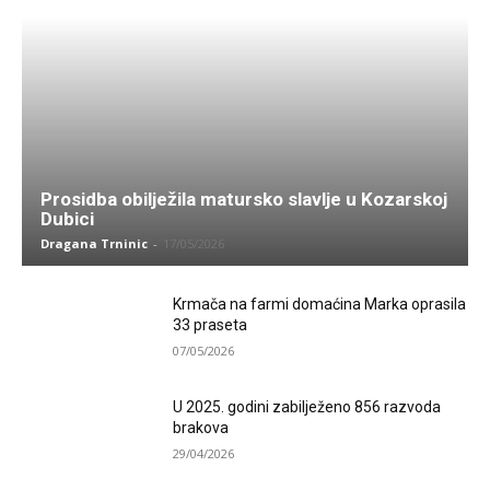
Prosidba obilježila matursko slavlje u Kozarskoj
Dubici
Dragana Trninic
-
17/05/2026
Krmača na farmi domaćina Marka oprasila
33 praseta
07/05/2026
U 2025. godini zabilježeno 856 razvoda
brakova
29/04/2026