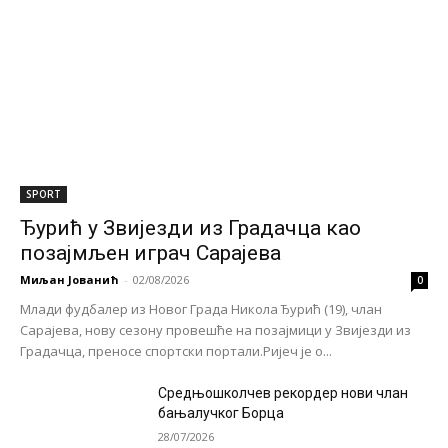
SPORT
Ђурић у Звијезди из Градачца као
позајмљен играч Сарајева
Миљан Јованић
-
02/08/2026
0
Млади фудбалер из Новог Града Никола Ђурић (19), члан
Сарајева, нову сезону провешће на позајмици у Звијезди из
Градачца, преносе спортски портали.Ријеч је о...
Средњошколчев рекордер нови члан
бањалучког Борца
28/07/2026