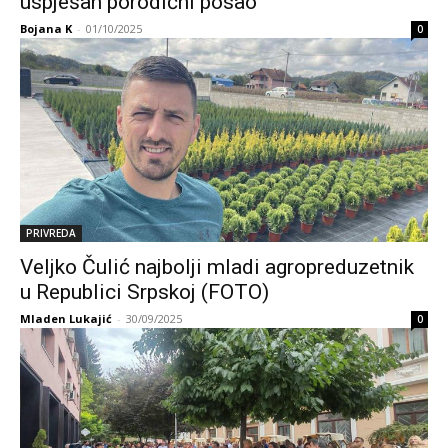
uspješan porodični posao
Bojana K
-
01/10/2025
0
PRIVREDA
Veljko Čulić najbolji mladi agropreduzetnik
u Republici Srpskoj (FOTO)
Mladen Lukajić
-
30/09/2025
0