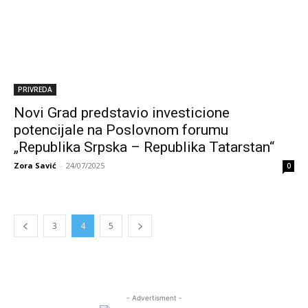
PRIVREDA
Novi Grad predstavio investicione
potencijale na Poslovnom forumu
„Republika Srpska – Republika Tatarstan“
Zora Savić
-
24/07/2025
0
3
4
5
- Advertisment -