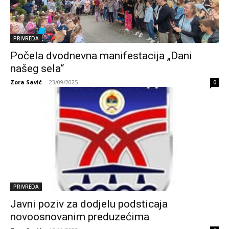
PRIVREDA
Počela dvodnevna manifestacija „Dani
našeg sela“
Zora Savić
-
23/09/2025
0
PRIVREDA
Javni poziv za dodjelu podsticaja
novoosnovanim preduzećima