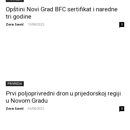
Opštini Novi Grad BFC sertifikat i naredne
tri godine
Zora Savić
-
13/08/2025
0
PRIVREDA
Prvi poljoprivredni dron u prijedorskoj regiji
u Novom Gradu
Zora Savić
-
05/08/2025
0