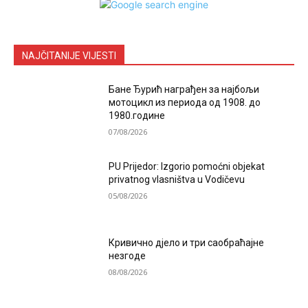
NAJČITANIJE VIJESTI
Бане Ђурић награђен за најбољи
мотоцикл из периода од 1908. до
1980.године
07/08/2026
PU Prijedor: Izgorio pomoćni objekat
privatnog vlasništva u Vodičevu
05/08/2026
Кривично дјело и три саобраћајне
незгоде
08/08/2026