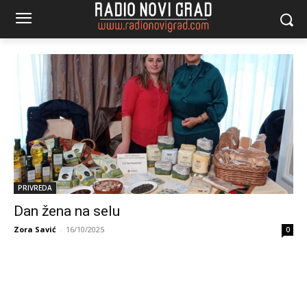
PRIVREDA
Dan žena na selu
Zora Savić
-
16/10/2025
0