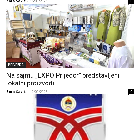
Zora Savić
-
15/09/2025
0
PRIVREDA
Na sajmu „EXPO Prijedor“ predstavljeni
lokalni proizvodi
Zora Savić
-
12/09/2025
0