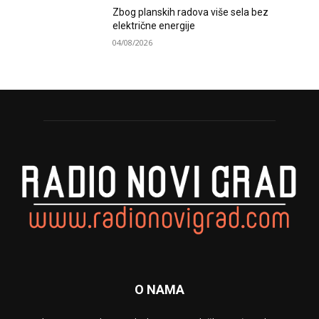
Zbog planskih radova više sela bez
električne energije
04/08/2026
O NAMA