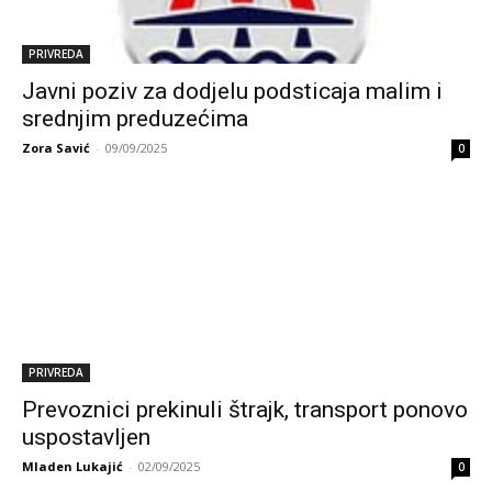
PRIVREDA
Javni poziv za dodjelu podsticaja malim i
srednjim preduzećima
Zora Savić
-
09/09/2025
0
PRIVREDA
Prevoznici prekinuli štrajk, transport ponovo
uspostavljen
Mladen Lukajić
-
02/09/2025
0