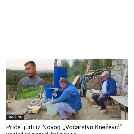
DRUŠTVO
Priče ljudi iz Novog: „Voćarstvo Knežević“