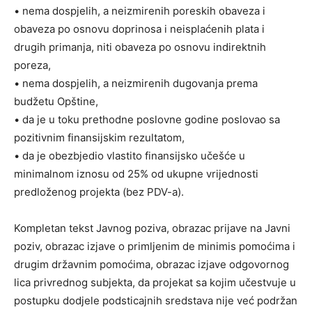
• nema dospjelih, a neizmirenih poreskih obaveza i
obaveza po osnovu doprinosa i neisplaćenih plata i
drugih primanja, niti obaveza po osnovu indirektnih
poreza,
• nema dospjelih, a neizmirenih dugovanja prema
budžetu Opštine,
• da je u toku prethodne poslovne godine poslovao sa
pozitivnim finansijskim rezultatom,
• da je obezbjedio vlastito finansijsko učešće u
minimalnom iznosu od 25% od ukupne vrijednosti
predloženog projekta (bez PDV-a).
Kompletan tekst Javnog poziva, obrazac prijave na Javni
poziv, obrazac izjave o primlјenim de minimis pomoćima i
drugim državnim pomoćima, obrazac izjave odgovornog
lica privrednog subjekta, da projekat sa kojim učestvuje u
postupku dodjele podsticajnih sredstava nije već podržan