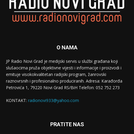
O NAMA
JP Radio Novi Grad je medijski servis u službi građana koji
slušaocima pruža objektivne vijesti i informacije i proizvodi i
emituje visokokvalitetan radijski program, žanrovski
raznovrsnih i profesionalno produciranih. Adresa: Кarađorđa
Petrovića 1, 79220 Novi Grad RS/BiH Telefon: 052 752 273
KONTAKT:
radionovi933@yahoo.com
PRATITE NAS