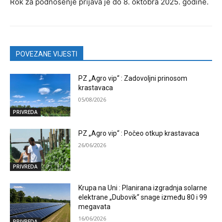
Rok za podnošenje prijava je do 8. oktobra 2025. godine.
POVEZANE VIJESTI
PZ „Agro vip“ : Zadovoljni prinosom
krastavaca
05/08/2026
PRIVREDA
PZ „Agro vip“ : Počeo otkup krastavaca
26/06/2026
PRIVREDA
Krupa na Uni : Planirana izgradnja solarne
elektrane „Dubovik“ snage između 80 i 99
megavata
16/06/2026
PRIVREDA