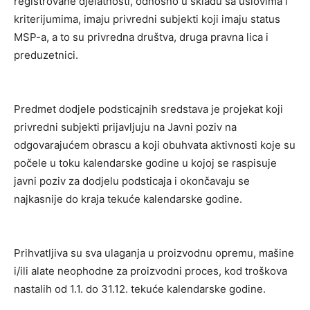
registrovane djelatnosti, odnosno u skladu sa uslovima i
kriterijumima, imaju privredni subjekti koji imaju status
MSP-a, a to su privredna društva, druga pravna lica i
preduzetnici.
Predmet dodjele podsticajnih sredstava je projekat koji
privredni subjekti prijavlјuju na Javni poziv na
odgovarajućem obrascu a koji obuhvata aktivnosti koje su
počele u toku kalendarske godine u kojoj se raspisuje
javni poziv za dodjelu podsticaja i okončavaju se
najkasnije do kraja tekuće kalendarske godine.
Prihvatlјiva su sva ulaganja u proizvodnu opremu, mašine
i/ili alate neophodne za proizvodni proces, kod troškova
nastalih od 1.1. do 31.12. tekuće kalendarske godine.