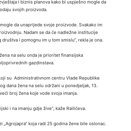
 izvještaja i biznis planova kako bi uspješno mogle da
odaju svojih proizvoda.
i mogle da unaprijede svoje proizvode. Svakako im
roizvodnju. Nadam se da će nadležne institucije
društva i pomognu im u tom smislu“, rekla je ona.
žena na selu onda je prioritet finansijska
oljoprivrednih gazdinstava.
 koji su Administrativnom centru Vlade Republike
 dana žena na selu održani u ponedjeljak, 13.
veći broj žena koje vode svoja imanja.
ski i na imanju gdje žive“, kaže Railićeva.
i „Agrojapra“ koja radi 25 godina žene bile oslonac.