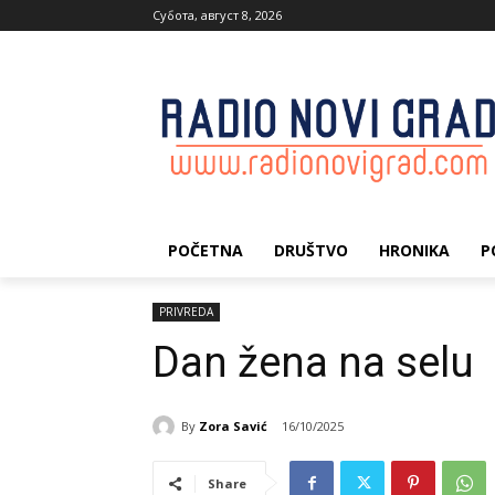
Субота, август 8, 2026
POČETNA
DRUŠTVO
HRONIKA
P
PRIVREDA
Dan žena na selu
By
Zora Savić
16/10/2025
Share