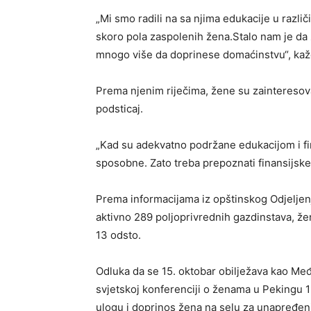
„Mi smo radili na sa njima edukacije u različ
skoro pola zaspolenih žena.Stalo nam je 
mnogo više da doprinese domaćinstvu“, kaže
Prema njenim riječima, žene su zainteresova
podsticaj.
„Kad su adekvatno podržane edukacijom i fin
sposobne. Zato treba prepoznati finansijske
Prema informacijama iz opštinskog Odjeljenj
aktivno 289 poljoprivrednih gazdinstava, žen
13 odsto.
Odluka da se 15. oktobar obilježava kao Me
svjetskoj konferenciji o ženama u Pekingu 
ulogu i doprinos žena na selu za unapređenj