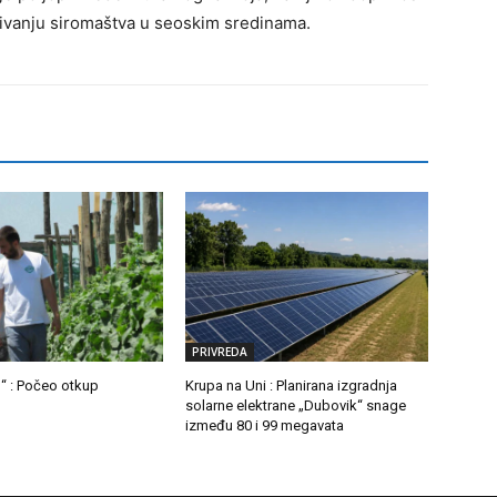
ivanju siromaštva u seoskim sredinama.
PRIVREDA
“ : Počeo otkup
Krupa na Uni : Planirana izgradnja
solarne elektrane „Dubovik“ snage
između 80 i 99 megavata