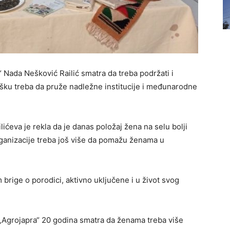
 Nada Nešković Railić smatra da treba podržati i
ršku treba da pruže nadležne institucije i međunarodne
ićeva je rekla da je danas položaj žena na selu bolji
rganizacije treba još više da pomažu ženama u
m brige o porodici, aktivno uključene i u život svog
i „Agrojapra“ 20 godina smatra da ženama treba više