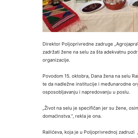
Direktor Poljoprivredne zadruge „Agrojapra“
zadržati žene na selu za šta adekvatnu pod
organizacije.
Povodom 15. oktobra, Dana žena na selu Rail
te da nadležne institucije i međunarodne o
osposobljavanju i napredovanju u poslu.
„Život na selu je specifičan jer su žene, osi
domaćinstva.“, rekla je ona.
Railićeva, koja je u Poljoprivrednoj zadruz