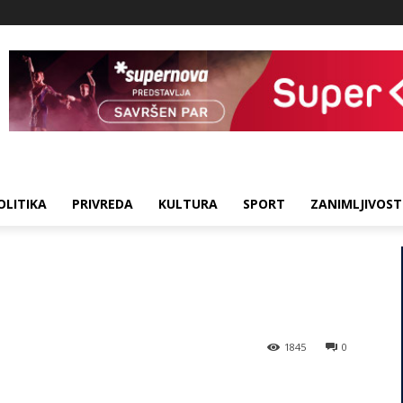
OLITIKA
PRIVREDA
KULTURA
SPORT
ZANIMLJIVOST
1845
0