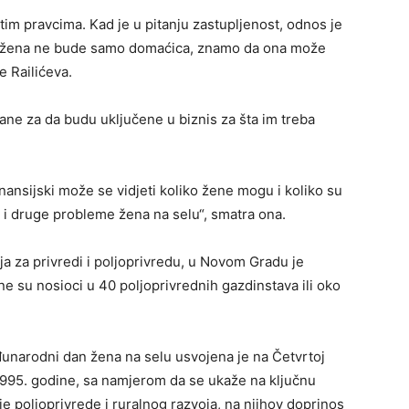
itim pravcima. Kad je u pitanju zastupljenost, odnos je
da žena ne bude samo domaćica, znamo da ona može
 Railićeva.
ne za da budu uključene u biznis za šta im treba
ansijski može se vidjeti koliko žene mogu i koliko su
 i druge probleme žena na selu“, smatra ona.
a za privredi i poljoprivredu, u Novom Gradu je
e su nosioci u 40 poljoprivrednih gazdinstava ili oko
đunarodni dan žena na selu usvojena je na Četvrtoj
1995. godine, sa namjerom da se ukaže na ključnu
e poljoprivrede i ruralnog razvoja, na njihov doprinos