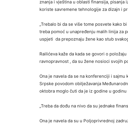
znanja i vještina u oblasti finansija, pisanja
koriste savremene tehnologije za dizajn i pr
„Trebalo bi da se više tome posvete kako b
treba pomoć u unapređenju malih linija za p
uspjeti da prepoznaju žene kao stub svakog 
Railićeva kaže da kada se govori o položaju 
ravnopravnost , da su žene nosioci svojih p
Ona je navela da se na konferenciji i sajmu
Srpske povodom obilježavanja Međunarodnog
oktobra moglo čuti da je iz godine u godinu 
„Treba da dođu na nivo da su jednake finansij
Ona je navela da su u Poljoprivrednoj zadruz