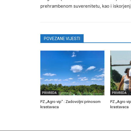
prehrambenom suverenitetu, kao i iskorjenj
POVEZANE VIJESTI
PRIVREDA
PRIVREDA
PZ „Agro vip“ : Zadovoljni prinosom
PZ „Agro vip
krastavaca
krastavaca