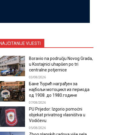
NAJČITANIJE VIJESTI
Boravio na području Novog Grada,
u Kostajnici uhapšen po tri
centralne potjernice
03/08/2026
Бане Ђурић награђен за
најбољи мотоцикл из периода
од 1908. до 1980.године
07/08/2026
PU Prijedor: Izgorio pomoćni
objekat privatnog vlasništva u
Vodičevu
05/08/2026
Zbog planskih radova više sela