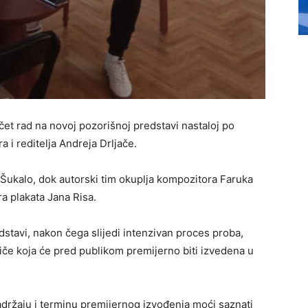
čet rad na novoj pozorišnoj predstavi nastaloj po
ra i reditelja Andreja Drljače.
Šukalo, dok autorski tim okuplja kompozitora Faruka
a plakata Jana Risa.
dstavi, nakon čega slijedi intenzivan proces proba,
iče koja će pred publikom premijerno biti izvedena u
adržaju i terminu premijernog izvođenja moći saznati