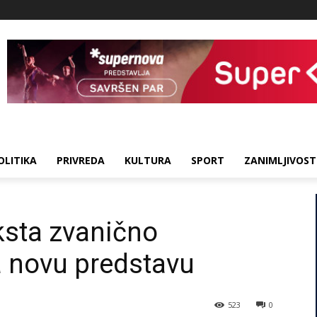
OLITIKA
PRIVREDA
KULTURA
SPORT
ZANIMLJIVOST
ksta zvanično
a novu predstavu
523
0