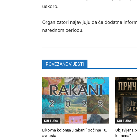
uskoro.
Organizatori najavljuju da će dodatne informa
narednom periodu.
POVEZANE VIJESTI
KULTURA
KULTURA
Likovna kolonija „Rakani“ počinje 10.
Objavljena p
avgusta
kamena“