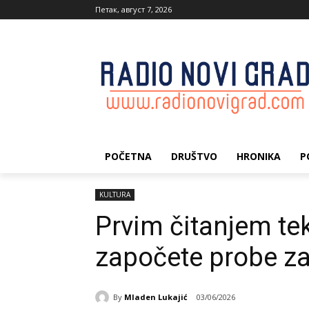
Петак, август 7, 2026
POČETNA
DRUŠTVO
HRONIKA
P
KULTURA
Prvim čitanjem te
započete probe z
By
Mladen Lukajić
03/06/2026