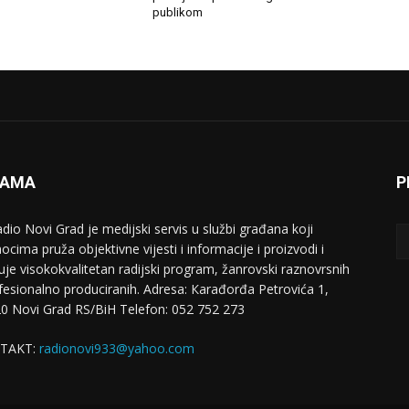
publikom
NAMA
P
adio Novi Grad je medijski servis u službi građana koji
ocima pruža objektivne vijesti i informacije i proizvodi i
uje visokokvalitetan radijski program, žanrovski raznovrsnih
ofesionalno produciranih. Adresa: Кarađorđa Petrovića 1,
0 Novi Grad RS/BiH Telefon: 052 752 273
TAKT:
radionovi933@yahoo.com