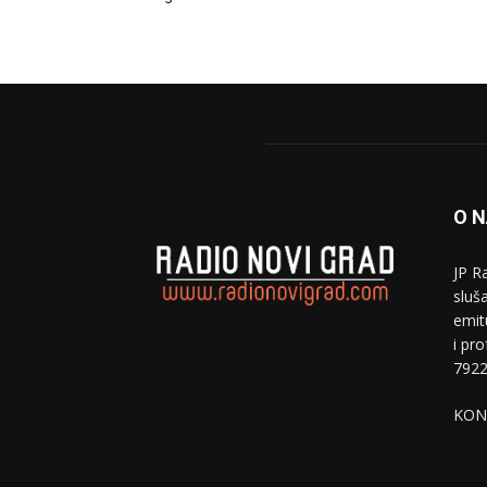
O 
JP R
sluša
emit
i pr
7922
KON