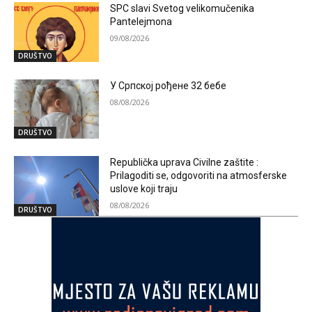
SPC slavi Svetog velikomučenika
Pantelejmona
09/08/2026
DRUŠTVO
У Српској рођене 32 бебе
08/08/2026
DRUŠTVO
Republička uprava Civilne zaštite :
Prilagoditi se, odgovoriti na atmosferske
uslove koji traju
08/08/2026
DRUŠTVO