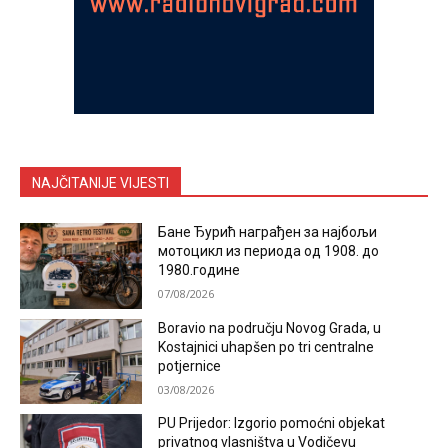
NAJČITANIJE VIJESTI
Бане Ђурић награђен за најбољи
мотоцикл из периода од 1908. до
1980.године
07/08/2026
Boravio na području Novog Grada, u
Kostajnici uhapšen po tri centralne
potjernice
03/08/2026
PU Prijedor: Izgorio pomoćni objekat
privatnog vlasništva u Vodičevu