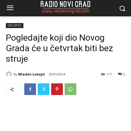
DRUŠTVO
Pogledajte koji dio Novog
Grada će u četvrtak biti bez
struje
By
Mladen Lukajić
29/05/2024
117
0