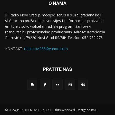
O NAMA
JP Radio Novi Grad je medijski servis u službi građana koji
slušaocima pruža objektivne vijesti i informacije i proizvodi i
emituje visokokvalitetan radijski program, žanrovski
raznovrsnih i profesionalno produciranih. Adresa: Кarađorđa
Petrovića 1, 79220 Novi Grad RS/BiH Telefon: 052 752 273
KONTAKT:
radionovi933@yahoo.com
PRATITE NAS
© 2024 JP RADIO NOVI GRAD All Rights Reserved. Designed RNG