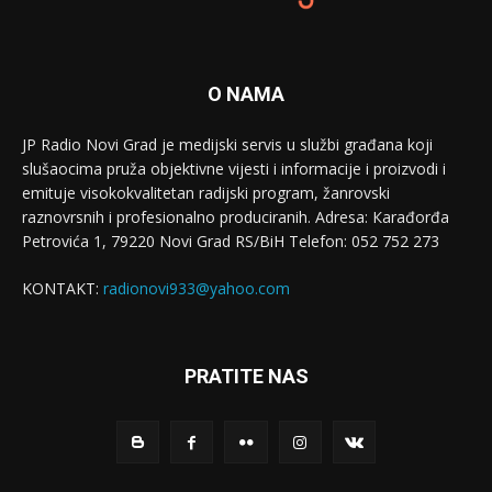
O NAMA
JP Radio Novi Grad je medijski servis u službi građana koji
slušaocima pruža objektivne vijesti i informacije i proizvodi i
emituje visokokvalitetan radijski program, žanrovski
raznovrsnih i profesionalno produciranih. Adresa: Кarađorđa
Petrovića 1, 79220 Novi Grad RS/BiH Telefon: 052 752 273
KONTAKT:
radionovi933@yahoo.com
PRATITE NAS