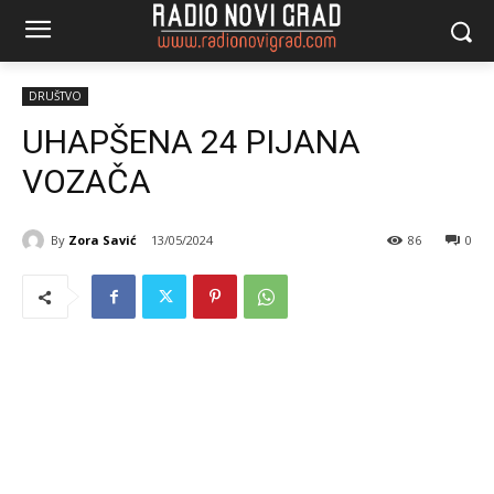
DRUŠTVO
UHAPŠENA 24 PIJANA
VOZAČA
By
Zora Savić
13/05/2024
86
0