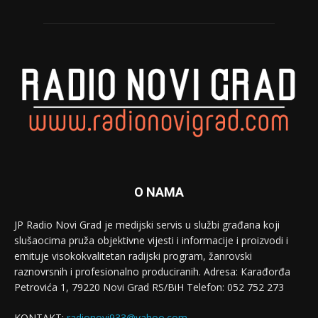
O NAMA
JP Radio Novi Grad je medijski servis u službi građana koji
slušaocima pruža objektivne vijesti i informacije i proizvodi i
emituje visokokvalitetan radijski program, žanrovski
raznovrsnih i profesionalno produciranih. Adresa: Кarađorđa
Petrovića 1, 79220 Novi Grad RS/BiH Telefon: 052 752 273
KONTAKT:
radionovi933@yahoo.com