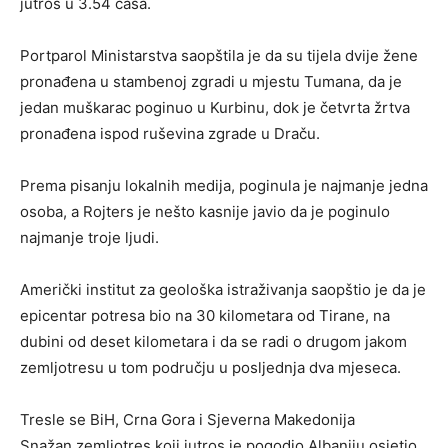
jutros u 3.54 časa.
Portparol Ministarstva saopštila je da su tijela dvije žene
pronađena u stambenoj zgradi u mjestu Tumana, da je
jedan muškarac poginuo u Kurbinu, dok je četvrta žrtva
pronađena ispod ruševina zgrade u Draču.
Prema pisanju lokalnih medija, poginula je najmanje jedna
osoba, a Rojters je nešto kasnije javio da je poginulo
najmanje troje ljudi.
Američki institut za geološka istraživanja saopštio je da je
epicentar potresa bio na 30 kilometara od Tirane, na
dubini od deset kilometara i da se radi o drugom jakom
zemljotresu u tom području u posljednja dva mjeseca.
Tresle se BiH, Crna Gora i Sjeverna Makedonija
Snažan zemljotres koji jutros je pogodio Albaniju osjetio