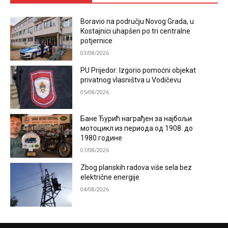
Boravio na području Novog Grada, u
Kostajnici uhapšen po tri centralne
potjernice
03/08/2026
PU Prijedor: Izgorio pomoćni objekat
privatnog vlasništva u Vodičevu
05/08/2026
Бане Ђурић награђен за најбољи
мотоцикл из периода од 1908. до
1980.године
07/08/2026
Zbog planskih radova više sela bez
električne energije
04/08/2026