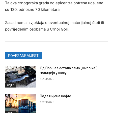
Ta dva crnogorska grada od epicentra potresa udaljena
su 120, odnosno 70 kilometara.
Zasad nema izvještaja o eventualnoj materijalnoj šteti ili
povrijeđenim osobama u Crnoj Gori.
POVEZANE VIJESTI
Од Поршеа остала само „шкољка“,
полиција у шоку
16/04/2026
SVIJET
Пада цијена нафте
17/03/2026