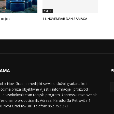
SVIJET
а нафте
11. NOVEMBAR DAN SAMACA
NAMA
P
adio Novi Grad je medijski servis u službi građana koji
ocima pruža objektivne vijesti i informacije i proizvodi i
uje visokokvalitetan radijski program, žanrovski raznovrsnih
ofesionalno produciranih. Adresa: Кarađorđa Petrovića 1,
0 Novi Grad RS/BiH Telefon: 052 752 273