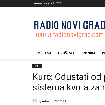
Недеља, август 9, 2026
POČETNA
DRUŠTVO
HRONIKA
P
SVIJET
Kurc: Odustati od
sistema kvota za 
By
admin
24/12/2017