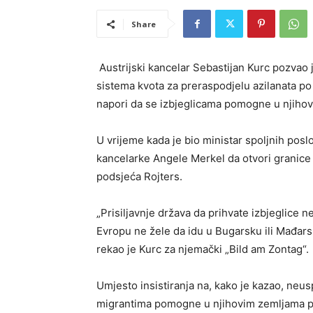
Share
Austrijski kancelar Sebastijan Kurc pozvao 
sistema kvota za preraspodjelu azilanata po
napori da se izbjeglicama pomogne u njihov
U vrijeme kada je bio ministar spoljnih posl
kancelarke Angele Merkel da otvori granice 
podsjeća Rojters.
„Prisiljavnje država da prihvate izbjeglice n
Evropu ne žele da idu u Bugarsku ili Mađarsk
rekao je Kurc za njemački „Bild am Zontag“.
Umjesto insistiranja na, kako je kazao, neus
migrantima pomogne u njihovim zemljama po