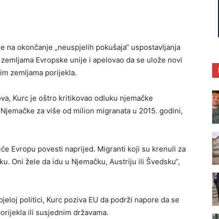
je na okončanje „neuspjelih pokušaja“ uspostavljanja
 zemljama Evropske unije i apelovao da se ulože novi
im zemljama porijekla.
ova, Kurc je oštro kritikovao odluku njemačke
Njemačke za više od milion migranata u 2015. godini,
eće Evropu povesti naprijed. Migranti koji su krenuli za
u. Oni žele da idu u Njemačku, Austriju ili Švedsku“,
pjeloj politici, Kurc poziva EU da podrži napore da se
rijekla ili susjednim državama.