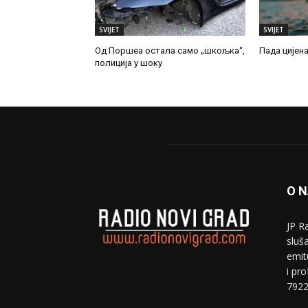
SVIJET
SVIJET
Од Поршеа остала само „шкољка“,
Пада цијен
полиција у шоку
O 
JP R
sluša
emit
i pr
7922