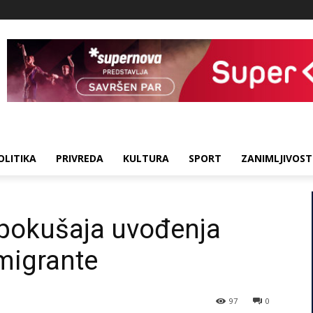
OLITIKA
PRIVREDA
KULTURA
SPORT
ZANIMLJIVOST
 pokušaja uvođenja
migrante
97
0