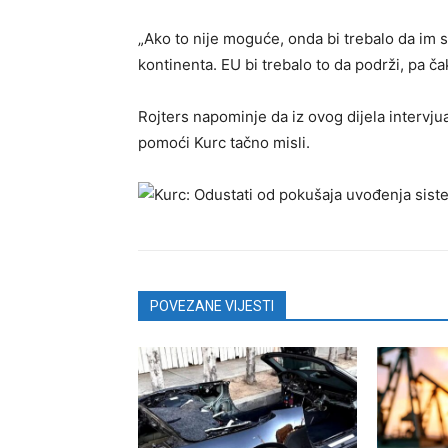
„Ako to nije moguće, onda bi trebalo da im
kontinenta. EU bi trebalo to da podrži, pa ča
Rojters napominje da iz ovog dijela intervjua,
pomoći Kurc tačno misli.
POVEZANE VIJESTI