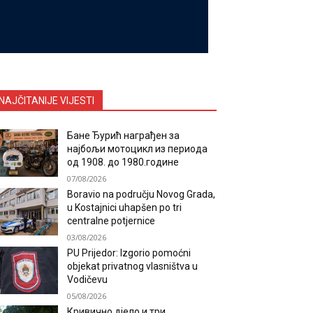
NAJČITANIJE VIJESTI
Бане Ђурић награђен за
најбољи мотоцикл из периода
од 1908. до 1980.године
07/08/2026
Boravio na području Novog Grada,
u Kostajnici uhapšen po tri
centralne potjernice
03/08/2026
PU Prijedor: Izgorio pomoćni
objekat privatnog vlasništva u
Vodičevu
05/08/2026
Кривично дјело и три