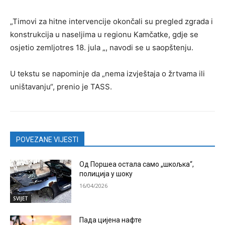
„Timovi za hitne intervencije okončali su pregled zgrada i
konstrukcija u naseljima u regionu Kamčatke, gdje se
osjetio zemljotres 18. jula „, navodi se u saopštenju.
U tekstu se napominje da „nema izvještaja o žrtvama ili
uništavanju“, prenio je TASS.
POVEZANE VIJESTI
Од Поршеа остала само „шкољка“,
полиција у шоку
16/04/2026
SVIJET
Пада цијена нафте