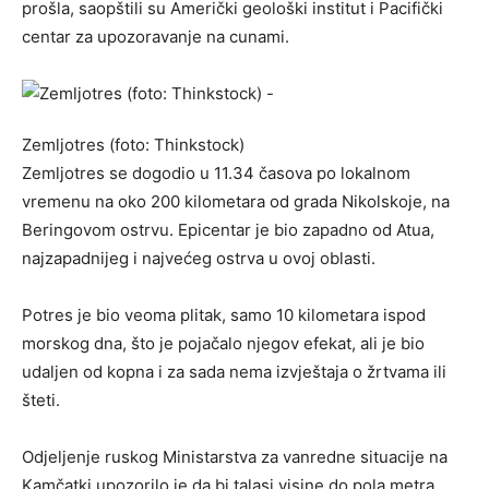
prošla, saopštili su Američki geološki institut i Pacifički
centar za upozoravanje na cunami.
Zemljotres (foto: Thinkstock)
Zemljotres se dogodio u 11.34 časova po lokalnom
vremenu na oko 200 kilometara od grada Nikolskoje, na
Beringovom ostrvu. Epicentar je bio zapadno od Atua,
najzapadnijeg i najvećeg ostrva u ovoj oblasti.
Potres je bio veoma plitak, samo 10 kilometara ispod
morskog dna, što je pojačalo njegov efekat, ali je bio
udaljen od kopna i za sada nema izvještaja o žrtvama ili
šteti.
Odjeljenje ruskog Ministarstva za vanredne situacije na
Kamčatki upozorilo je da bi talasi visine do pola metra