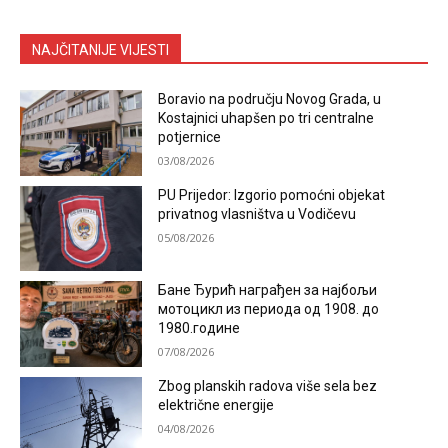
NAJČITANIJE VIJESTI
Boravio na području Novog Grada, u
Kostajnici uhapšen po tri centralne
potjernice
03/08/2026
PU Prijedor: Izgorio pomoćni objekat
privatnog vlasništva u Vodičevu
05/08/2026
Бане Ђурић награђен за најбољи
мотоцикл из периода од 1908. до
1980.године
07/08/2026
Zbog planskih radova više sela bez
električne energije
04/08/2026