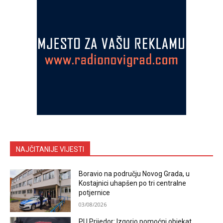
NAJČITANIJE VIJESTI
Boravio na području Novog Grada, u
Kostajnici uhapšen po tri centralne
potjernice
03/08/2026
PU Prijedor: Izgorio pomoćni objekat