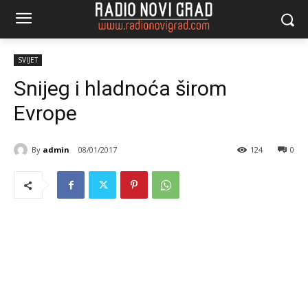
SVIJET
Snijeg i hladnoća širom
Evrope
By
admin
08/01/2017
124
0