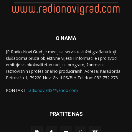
O NAMA
JP Radio Novi Grad je medijski servis u službi građana koji
slušaocima pruža objektivne vijesti i informacije i proizvodi i
emituje visokokvalitetan radijski program, žanrovski
raznovrsnih i profesionalno produciranih. Adresa: Кarađorđa
Petrovića 1, 79220 Novi Grad RS/BiH Telefon: 052 752 273
KONTAKT:
radionovi933@yahoo.com
PRATITE NAS