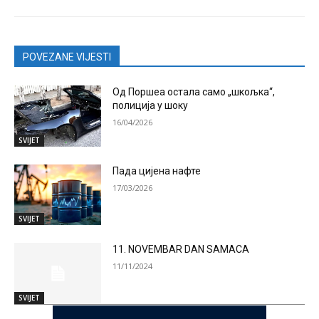
POVEZANE VIJESTI
Од Поршеа остала само „шкољка“,
полиција у шоку
16/04/2026
SVIJET
Пада цијена нафте
17/03/2026
SVIJET
11. NOVEMBAR DAN SAMACA
11/11/2024
SVIJET