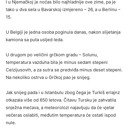
I u Njemačkoj je noćas bilo najhladnije ove zime, pa je
tako u dva sela u Bavarskoj izmjereno – 26, a u Berlinu –
15.
U Belgiji je jedna osoba poginula danas, nakon slijetanja
kamiona sa puta usljed leda.
U drugom po veličini grčkom gradu – Solunu,
temperatura vazduha bila je minus sedam stepeni
Celzijusovih, a za sutra se predviđa minus deset stepeni.
Na nekoliko ostrva u Grčkoj pao je snijeg.
Јak snijeg pada i u Istanbulu zbog čega je Turkiš erlajnz
otkazala više od 650 letova. Čitavu Tursku je zahvatila
snježna mećava, a meteorolozi najavljuju da će vjetar
večeras oslabiti, međutim temperatura će ostati ispod
nule.