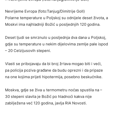
Nevrijeme Evropa (foto:Tanjug/Dimitrije Goll)
Polarne temperature u Poljskoj su odnijele deset života, a
Moskvi ima najhladniji Božić u posljednjih 120 godina.
Deset ljudi se smrznulo u posljednja dva dana u Poljskoj,
gdje su temperature u nekim dijelovima zemlje pale ispod
– 20 Celzijusovih stepeni.
Vlasti se pribojavaju da bi broj žrtava mogao biti i veći,
pa policija poziva građane da budu oprezni i da pripaze
na one kojima prijeti hipotermija, posebno beskućnike.
Moskva, gdje se živa u termometru noćas spustila na –
30 stepeni slavila je Božić po hladnoći kakva nije
zabilježena već 120 godina, javlja RIA Novosti.