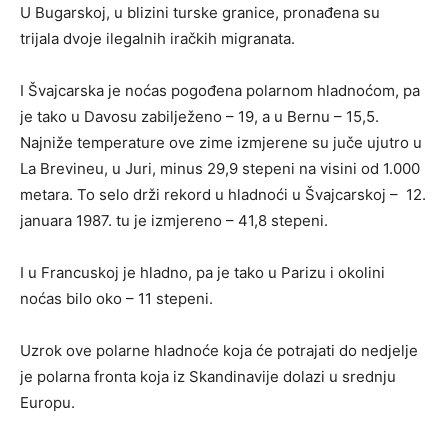
U Bugarskoj, u blizini turske granice, pronađena su
trijala dvoje ilegalnih iračkih migranata.
I Švajcarska je noćas pogođena polarnom hladnoćom, pa
je tako u Davosu zabilježeno – 19, a u Bernu – 15,5.
Najniže temperature ove zime izmjerene su juče ujutro u
La Brevineu, u Јuri, minus 29,9 stepeni na visini od 1.000
metara. To selo drži rekord u hladnoći u Švajcarskoj – 12.
januara 1987. tu je izmjereno – 41,8 stepeni.
I u Francuskoj je hladno, pa je tako u Parizu i okolini
noćas bilo oko – 11 stepeni.
Uzrok ove polarne hladnoće koja će potrajati do nedjelje
je polarna fronta koja iz Skandinavije dolazi u srednju
Europu.