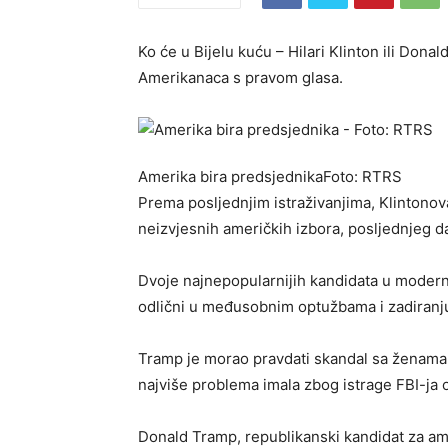
Ko će u Bijelu kuću – Hilari Klinton ili Don
Amerikanaca s pravom glasa.
Amerika bira predsjednikaFoto: RTRS
Prema posljednjim istraživanjima, Klintonova
neizvjesnih američkih izbora, posljednjeg 
Dvoje najnepopularnijih kandidata u moderno
odlični u međusobnim optužbama i zadiranju 
Tramp je morao pravdati skandal sa ženama k
najviše problema imala zbog istrage FBI-ja 
Donald Tramp, republikanski kandidat za ame