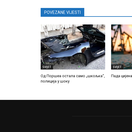
POVEZANE VIJESTI
SVIJET
SVIJET
Од Поршеа остала само „шкољка“,
Пада цијен
полиција у шоку