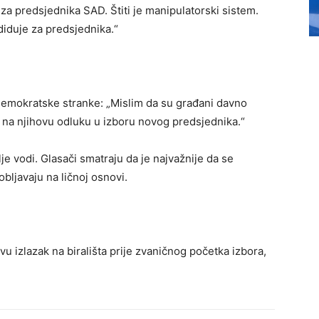
za predsjednika SAD. Štiti je manipulatorski sistem.
ndiduje za predsjednika.“
 Demokratske stranke: „Mislim da su građani davno
i na njihovu odluku u izboru novog predsjednika.“
je vodi. Glasači smatraju da je najvažnije da se
bljavaju na ličnoj osnovi.
u izlazak na birališta prije zvaničnog početka izbora,