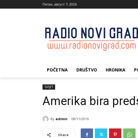
Петак, август 7, 2026
POČETNA
DRUŠTVO
HRONIKA
P
SVIJET
Amerika bira pred
By
admin
08/11/2016
Share