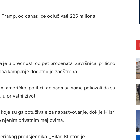
ald Tramp, od danas će odlučivati 225 miliona
 je u prednosti od pet procenata. Završnica, prilično
dana kampanje dodatno je zaoštrena.
j američkoj politici, do sada su samo pokazali da su
u privatni život.
oje su ga optuživale za napastvovanje, dok je Hilari
o njenim privatnim mejlovima.
ričkog predsjednika: „Hilari Klinton je