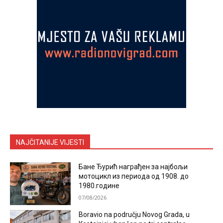
NAJČITANIJE VIJESTI
Бане Ђурић награђен за најбољи
мотоцикл из периода од 1908. до
1980.године
07/08/2026
Boravio na području Novog Grada, u