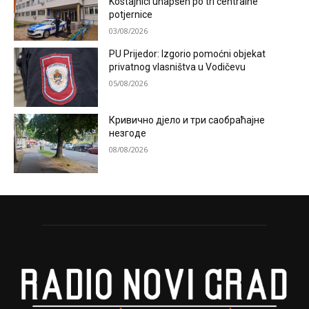
Kostajnici uhapšen po tri centralne
potjernice
03/08/2026
PU Prijedor: Izgorio pomoćni objekat
privatnog vlasništva u Vodičevu
05/08/2026
Кривично дјело и три саобраћајне
незгоде
08/08/2026