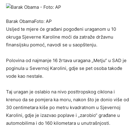
Barak ObamaFoto: AP
Usljed te mjere će građani pogođeni uraganom u 10
okruga Sjeverne Karoline moći da zatraže državnu
finansijsku pomoć, navodi se u saopštenju.
Polovina od najmanje 16 žrtava uragana „Metju“ u SAD je
poginula u Severnoj Karolini, gdje se pet osoba takođe
vode kao nestale.
Taj uragan je oslabio na nivo posttropskog ciklona i
krenuo da se pomjera ka moru, nakon što je donio više od
30 centimetara kiše po metru kvadratnom u Sjevernoj
Karolini, gdje je izazvao poplave i „zarobio“ građane u
automobilima i do 160 kilometara u unutrašnjosti.