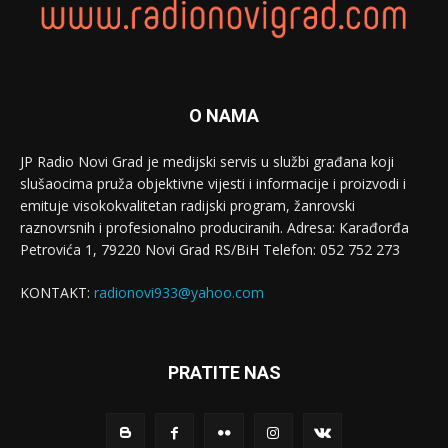
O NAMA
JP Radio Novi Grad je medijski servis u službi građana koji
slušaocima pruža objektivne vijesti i informacije i proizvodi i
emituje visokokvalitetan radijski program, žanrovski
raznovrsnih i profesionalno produciranih. Adresa: Кarađorđa
Petrovića 1, 79220 Novi Grad RS/BiH Telefon: 052 752 273
KONTAKT:
radionovi933@yahoo.com
PRATITE NAS