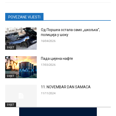
POVEZANE VIJESTI
Од Поршеа остала само „шкољка“,
полиција у шоку
16/04/2026
SVIJET
Пада цијена нафте
17/03/2026
SVIJET
11. NOVEMBAR DAN SAMACA
11/11/2024
SVIJET