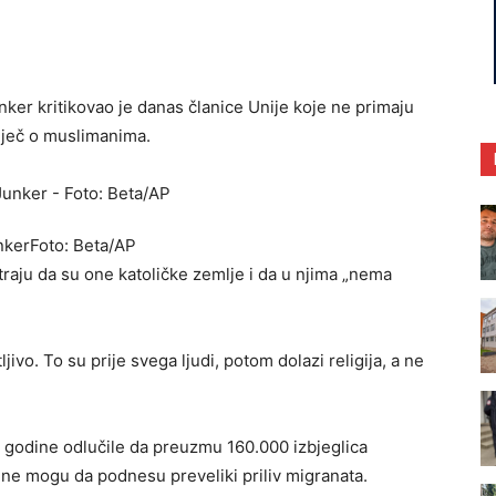
er kritikovao je danas članice Unije koje ne primaju
 riječ o muslimanima.
nkerFoto: Beta/AP
raju da su one katoličke zemlje i da u njima „nema
vo. To su prije svega ljudi, potom dolazi religija, a ne
godine odlučile da preuzmu 160.000 izbjeglica
oje ne mogu da podnesu preveliki priliv migranata.