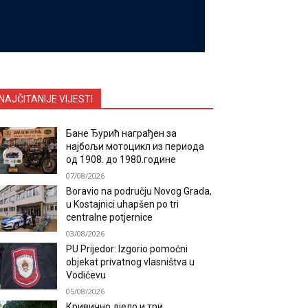
NAJČITANIJE VIJESTI
Бане Ђурић награђен за
најбољи мотоцикл из периода
од 1908. до 1980.године
07/08/2026
Boravio na području Novog Grada,
u Kostajnici uhapšen po tri
centralne potjernice
03/08/2026
PU Prijedor: Izgorio pomoćni
objekat privatnog vlasništva u
Vodičevu
05/08/2026
Кривично дјело и три