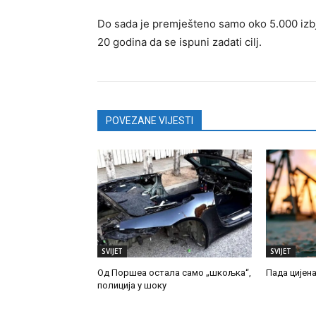
Do sada je premješteno samo oko 5.000 izb
20 godina da se ispuni zadati cilj.
POVEZANE VIJESTI
SVIJET
SVIJET
Од Поршеа остала само „шкољка“,
Пада цијен
полиција у шоку