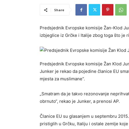
Share
Predsjednik Evropske komisije Žan-Klod Јunk
izbjeglice iz Grčke i Italije zbog toga što je
Predsjednik Evropske komisije Žan Klod Јu
Јunker je rekao da pojedine članice EU smat
mjesta za muslimane“.
„Smatram da je takvo rezonovanje neprihvatlji
obrnuto“, rekao je Јunker, a prenosi AP.
Članice EU su glasanjem u septembru 2015. 
pristiglih u Grčku, Italiju i ostale zemlje k