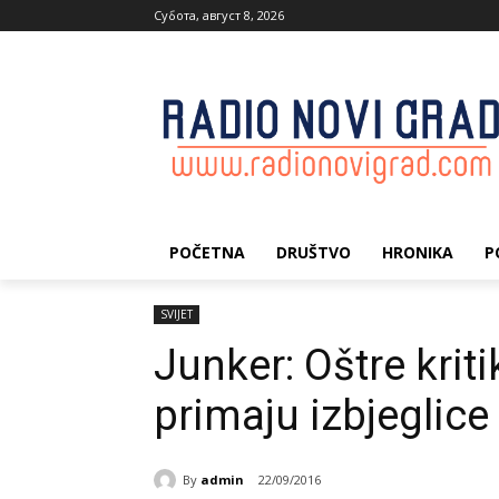
Субота, август 8, 2026
POČETNA
DRUŠTVO
HRONIKA
P
SVIJET
Јunker: Oštre krit
primaju izbjeglice
By
admin
22/09/2016