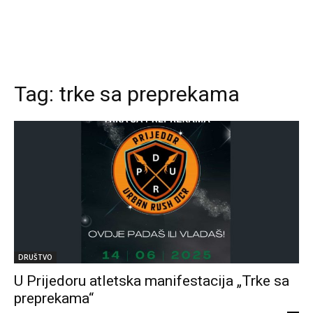
Tag:
trke sa preprekama
DRUŠTVO
U Prijedoru atletska manifestacija „Trke sa
preprekama“