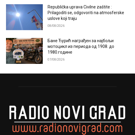
Republička uprava Civilne zaštite :
Prilagoditi se, odgovoriti na atmosferske
uslove koji traju
08/08/2026
Бане Ђурић награђен за најбољи
мотоцикл из периода од 1908. до
1980.године
07/08/2026