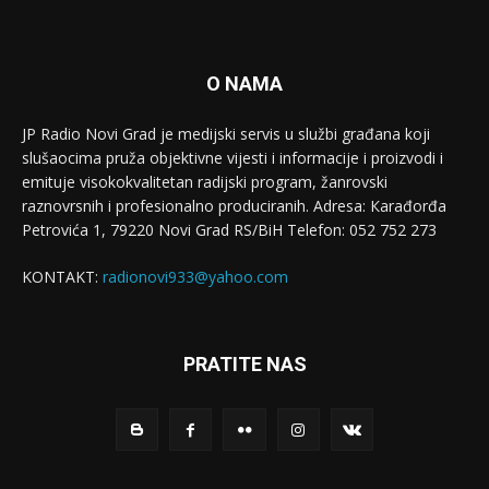
O NAMA
JP Radio Novi Grad je medijski servis u službi građana koji
slušaocima pruža objektivne vijesti i informacije i proizvodi i
emituje visokokvalitetan radijski program, žanrovski
raznovrsnih i profesionalno produciranih. Adresa: Кarađorđa
Petrovića 1, 79220 Novi Grad RS/BiH Telefon: 052 752 273
KONTAKT:
radionovi933@yahoo.com
PRATITE NAS