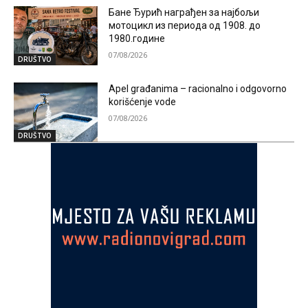
Бане Ђурић награђен за најбољи
мотоцикл из периода од 1908. до
1980.године
07/08/2026
DRUŠTVO
Apel građanima – racionalno i odgovorno
korišćenje vode
07/08/2026
DRUŠTVO