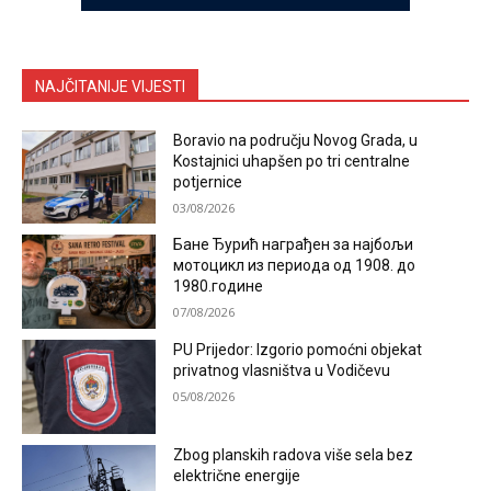
NAJČITANIJE VIJESTI
Boravio na području Novog Grada, u
Kostajnici uhapšen po tri centralne
potjernice
03/08/2026
Бане Ђурић награђен за најбољи
мотоцикл из периода од 1908. до
1980.године
07/08/2026
PU Prijedor: Izgorio pomoćni objekat
privatnog vlasništva u Vodičevu
05/08/2026
Zbog planskih radova više sela bez
električne energije