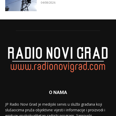
04/08/2026
O NAMA
JP Radio Novi Grad je medijski servis u službi građana koji
slušaocima pruža objektivne vijesti i informacije i proizvodi i
emituje visokokvalitetan radijski program, žanrovski