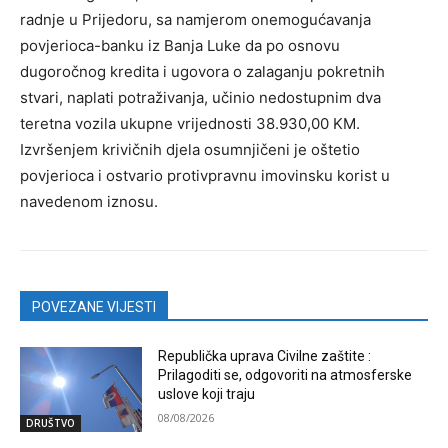
radnje u Prijedoru, sa namjerom onemogućavanja
povjerioca-banku iz Banja Luke da po osnovu
dugoročnog kredita i ugovora o zalaganju pokretnih
stvari, naplati potraživanja, učinio nedostupnim dva
teretna vozila ukupne vrijednosti 38.930,00 KM.
Izvršenjem krivičnih djela osumnjičeni je oštetio
povjerioca i ostvario protivpravnu imovinsku korist u
navedenom iznosu.
POVEZANE VIJESTI
Republička uprava Civilne zaštite :
Prilagoditi se, odgovoriti na atmosferske
uslove koji traju
08/08/2026
DRUŠTVO