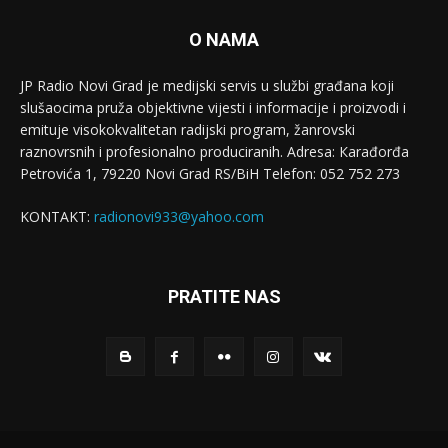
O NAMA
JP Radio Novi Grad je medijski servis u službi građana koji
slušaocima pruža objektivne vijesti i informacije i proizvodi i
emituje visokokvalitetan radijski program, žanrovski
raznovrsnih i profesionalno produciranih. Adresa: Кarađorđa
Petrovića 1, 79220 Novi Grad RS/BiH Telefon: 052 752 273
KONTAKT:
radionovi933@yahoo.com
PRATITE NAS