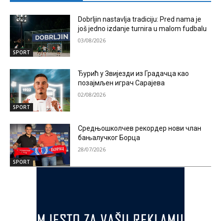
Dobrljin nastavlja tradiciju: Pred nama je
još jedno izdanje turnira u malom fudbalu
03/08/2026
SPORT
Ђурић у Звијезди из Градачца као
позајмљен играч Сарајева
02/08/2026
SPORT
Средњошколчев рекордер нови члан
бањалучког Борца
28/07/2026
SPORT