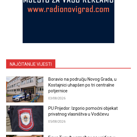
NAJČITANIJE VIJESTI
Boravio na području Novog Grada, u
Kostajnici uhapšen po tri centralne
potjernice
03/08/2026
PU Prijedor: Izgorio pomoćni objekat
privatnog vlasništva u Vodičevu
05/08/2026