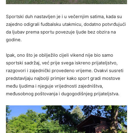
Sportski duh nastavljen je i u večernjim satima, kada su
zajedno odigrali fudbalsku utakmicu, dodatno potvrđujući
da ljubav prema sportu povezuje ljude bez obzira na
godine.
Ipak, ono što je obilježilo cijeli vikend nije bio samo
sportski sadržaj, već prije svega iskreno prijateljstvo,
razgovori i zajednički provedeno vrijeme. Ovakvi susreti
predstavljaju najbolji primjer kako sport gradi mostove
među ljudima i njeguje vrijednosti zajedništva,
međusobnog poštovanja i dugogodišnjeg prijateljstva.