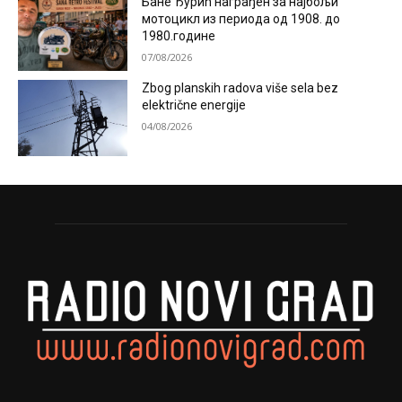
Бане Ђурић награђен за најбољи
мотоцикл из периода од 1908. до
1980.године
07/08/2026
Zbog planskih radova više sela bez
električne energije
04/08/2026