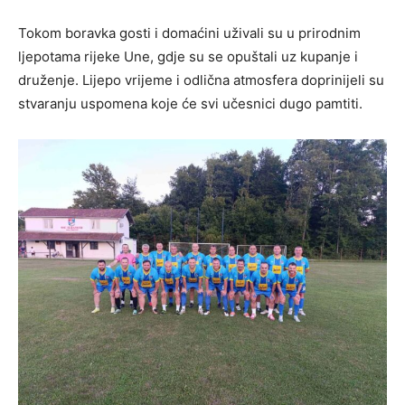
Tokom boravka gosti i domaćini uživali su u prirodnim
ljepotama rijeke Une, gdje su se opuštali uz kupanje i
druženje. Lijepo vrijeme i odlična atmosfera doprinijeli su
stvaranju uspomena koje će svi učesnici dugo pamtiti.