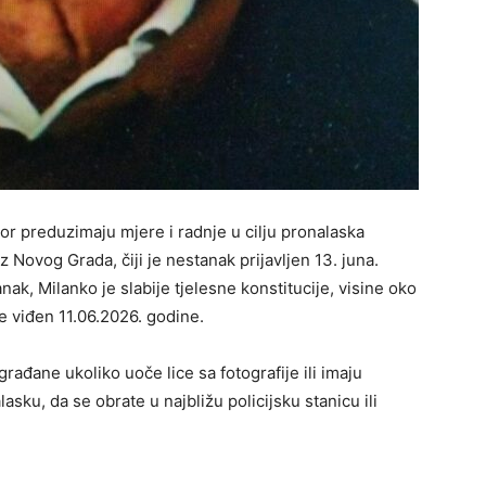
dor preduzimaju mjere i radnje u cilјu pronalaska
Novog Grada, čiji je nestanak prijavlјen 13. juna.
anak, Milanko je slabije tjelesne konstitucije, visine oko
je viđen 11.06.2026. godine.
građane ukoliko uoče lice sa fotografije ili imaju
sku, da se obrate u najbližu policijsku stanicu ili