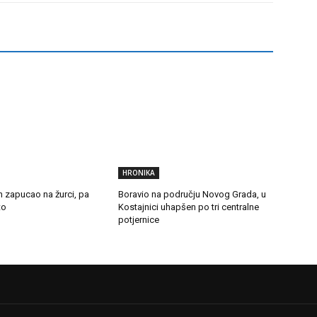
HRONIKA
n zapucao na žurci, pa
Boravio na području Novog Grada, u
to
Kostajnici uhapšen po tri centralne
potjernice