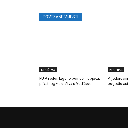
POVEZANE VIJESTI
DRUŠTVO
HRONIKA
PU Prijedor: Izgorio pomoćni objekat
Prijedorčani
privatnog vlasništva u Vodičevu
pogodio au