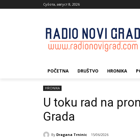
Субота, август 8, 2026
POČETNA
DRUŠTVO
HRONIKA
P
HRONIKA
U toku rad na pron
Grada
By
Dragana Trninic
15/06/2026