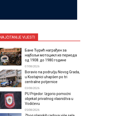
NAJČITANIJE VIJESTI
Бане Ђурић награђен за
најбољи мотоцикл из периода
од 1908. до 1980.године
07/08/2026
Boravio na području Novog Grada,
u Kostajnici uhapšen po tri
centralne potjernice
03/08/2026
PU Prijedor: Izgorio pomoćni
objekat privatnog vlasništva u
Vodičevu
05/08/2026
Zbog planskih radova više sela