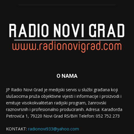
O NAMA
JP Radio Novi Grad je medijski servis u službi građana koji
slušaocima pruža objektivne vijesti i informacije i proizvodi i
emituje visokokvalitetan radijski program, žanrovski
raznovrsnih i profesionalno produciranih. Adresa: Кarađorđa
Petrovića 1, 79220 Novi Grad RS/BiH Telefon: 052 752 273
KONTAKT:
radionovi933@yahoo.com