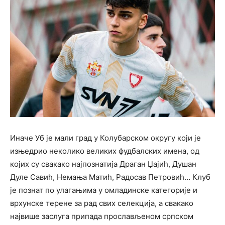
Иначе Уб је мали град у Колубарском округу који је
изњедрио неколико великих фудбалских имена, од
којих су свакако најпознатија Драган Џајић, Душан
Дуле Савић, Немања Матић, Радосав Петровић… Клуб
је познат по улагањима у омладинске категорије и
врхунске терене за рад свих селекција, а свакако
највише заслуга припада прослављеном српском