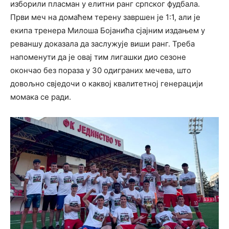
изборили пласман у елитни ранг српског фудбала.
Први меч на домаћем терену завршен је 1:1, али је
екипа тренера Милоша Бојанића сјајним издањем у
реваншу доказала да заслужује виши ранг. Треба
напоменути да је овај тим лигашки дио сезоне
окончао без пораза у 30 одиграних мечева, што
довољно свједочи о каквој квалитетној генерацији
момака се ради.