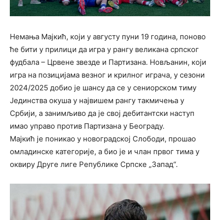
Немања Мајкић, који у августу пуни 19 година, поново
ће бити у прилици да игра у рангу великана српског
фудбала – Црвене звезде и Партизана. Новљанин, који
игра на позицијама везног и крилног играча, у сезони
2024/2025 добио је шансу да се у сениорском тиму
Јединства окуша у највишем рангу такмичења у
Србији, а занимљиво да је свој дебитантски наступ
имао управо против Партизана у Београду.
Мајкић је поникао у новоградској Слободи, прошао
омладинске категорије, а био је и члан првог тима у
оквиру Друге лиге Републике Српске „Запад“.