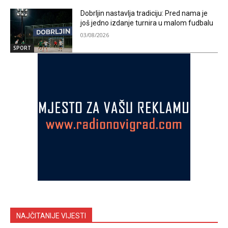
Dobrljin nastavlja tradiciju: Pred nama je
još jedno izdanje turnira u malom fudbalu
03/08/2026
SPORT
NAJČITANIJE VIJESTI