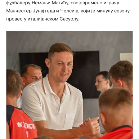
фудбалеру Немањи Матићу, својевремено играчу
Манчестер Јунајтеда и Челсија, који је минулу сезону
провео у италијанском Сасуолу.