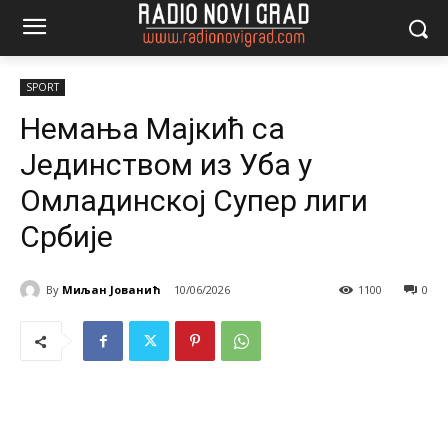
SPORT
Немања Мајкић са
Јединством из Уба у
Омладинској Супер лиги
Србије
By
Миљан Јованић
10/06/2026
1100
0