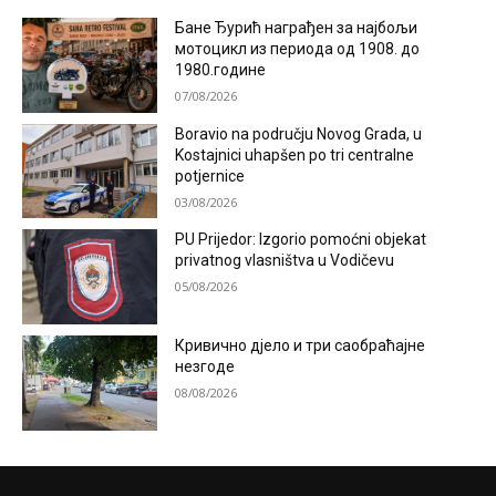
Бане Ђурић награђен за најбољи
мотоцикл из периода од 1908. до
1980.године
07/08/2026
Boravio na području Novog Grada, u
Kostajnici uhapšen po tri centralne
potjernice
03/08/2026
PU Prijedor: Izgorio pomoćni objekat
privatnog vlasništva u Vodičevu
05/08/2026
Кривично дјело и три саобраћајне
незгоде
08/08/2026