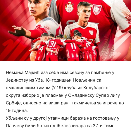
Немања Мајкић иза себе има сезону за памћење у
Јединству из Уба. 18-годишњи Новљанин са
омладинским тимом (У 19) клуба из Колубарског
округа изборио је пласман у Омладинску Супер лигу
Србије, односно највиши ранг такмичења за играче до
19 година.
Убљани су у другој утакмици баража на гостовању у
Панчеву били бољи од Железничара са 3:1 и тиме