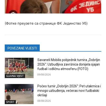
(Фотке преузете са странице ФК Јединство Уб)
POVEZANE VIJESTI
Savaneli Mobilis pobjednik turnira „Dobrljin
2026“: Uzbudljiva završnica donijela sjajan
fudbal i odličnu atmosferu (FOTO)
09/08/2026
GLAVNA VIJEST
Počeo turnir „Dobrljin 2026“: Pet utakmica i
mnogo uzbuđenja, večeras novi fudbalski
okršaji
08/08/2026
SPORT