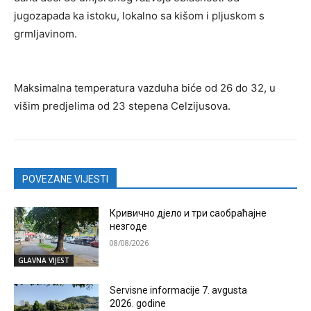
jugozapada ka istoku, lokalno sa kišom i pljuskom s
grmljavinom.
Maksimalna temperatura vazduha biće od 26 do 32, u
višim predjelima od 23 stepena Celzijusova.
POVEZANE VIJESTI
Кривично дјело и три саобраћајне
незгоде
08/08/2026
GLAVNA VIJEST
Servisne informacije 7. avgusta
2026. godine