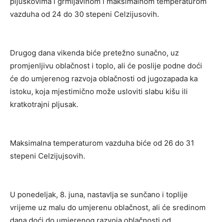
pljuskovima i grmljavinom i maksimalnom temperaturom
vazduha od 24 do 30 stepeni Celzijusovih.
Drugog dana vikenda biće pretežno sunačno, uz
promjenljivu oblačnost i toplo, ali će poslije podne doći
će do umjerenog razvoja oblačnosti od jugozapada ka
istoku, koja mjestimično može usloviti slabu kišu ili
kratkotrajni pljusak.
Maksimalna temperaturom vazduha biće od 26 do 31
stepeni Celzijujsovih.
U ponedeljak, 8. juna, nastavlja se sunčano i toplije
vrijeme uz malu do umjerenu oblačnost, ali će sredinom
dana doći do umjerenog razvoja oblačnosti od