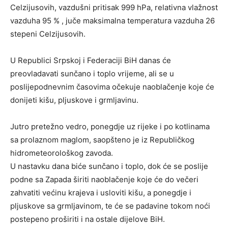
Celzijusovih, vazdušni pritisak 999 hPa, relativna vlažnost
vazduha 95 % , juče maksimalna temperatura vazduha 26
stepeni Celzijusovih.
U Republici Srpskoj i Federaciji BiH danas će
preovladavati sunčano i toplo vrijeme, ali se u
poslijepodnevnim časovima očekuje naoblačenje koje će
donijeti kišu, pljuskove i grmljavinu.
Јutro pretežno vedro, ponegdje uz rijeke i po kotlinama
sa prolaznom maglom, saopšteno je iz Republičkog
hidrometeorološkog zavoda.
U nastavku dana biće sunčano i toplo, dok će se poslije
podne sa Zapada širiti naoblačenje koje će do večeri
zahvatiti većinu krajeva i usloviti kišu, a ponegdje i
pljuskove sa grmljavinom, te će se padavine tokom noći
postepeno proširiti i na ostale dijelove BiH.