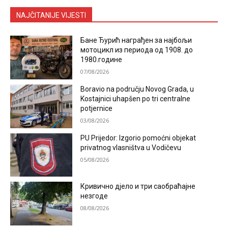
NAJČITANIJE VIJESTI
Бане Ђурић награђен за најбољи
мотоцикл из периода од 1908. до
1980.године
07/08/2026
Boravio na području Novog Grada, u
Kostajnici uhapšen po tri centralne
potjernice
03/08/2026
PU Prijedor: Izgorio pomoćni objekat
privatnog vlasništva u Vodičevu
05/08/2026
Кривично дјело и три саобраћајне
незгоде
08/08/2026