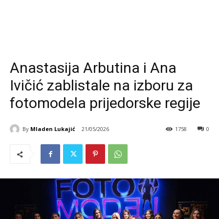
Anastasija Arbutina i Ana
Ivičić zablistale na izboru za
fotomodela prijedorske regije
By
Mladen Lukajić
21/05/2026
1758
0