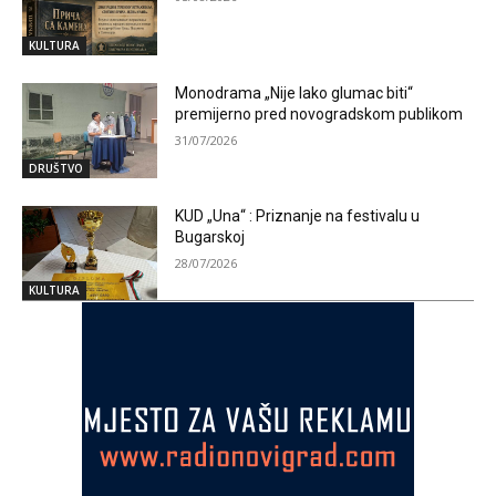
KULTURA
Monodrama „Nije lako glumac biti“
premijerno pred novogradskom publikom
31/07/2026
DRUŠTVO
KUD „Una“ : Priznanje na festivalu u
Bugarskoj
28/07/2026
KULTURA