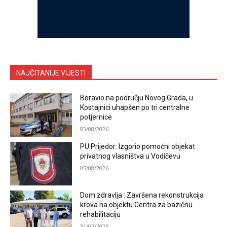
NAJČITANIJE VIJESTI
Boravio na području Novog Grada, u
Kostajnici uhapšen po tri centralne
potjernice
03/08/2026
PU Prijedor: Izgorio pomoćni objekat
privatnog vlasništva u Vodičevu
05/08/2026
Dom zdravlja : Završena rekonstrukcija
krova na objektu Centra za bazičnu
rehabilitaciju
31/07/2026