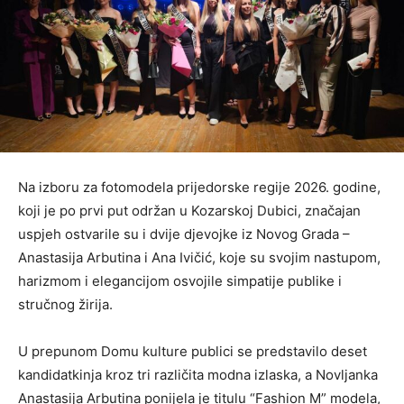
Na izboru za fotomodela prijedorske regije 2026. godine,
koji je po prvi put održan u Kozarskoj Dubici, značajan
uspjeh ostvarile su i dvije djevojke iz Novog Grada –
Anastasija Arbutina i Ana Ivičić, koje su svojim nastupom,
harizmom i elegancijom osvojile simpatije publike i
stručnog žirija.
U prepunom Domu kulture publici se predstavilo deset
kandidatkinja kroz tri različita modna izlaska, a Novljanka
Anastasija Arbutina ponijela je titulu “Fashion M” modela,