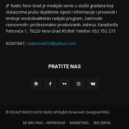
JP Radio Novi Grad je medijski servis u službi građana koji
slušaocima pruža objektivne vijesti i informacije i proizvodi i
emituje visokokvalitetan radijski program, žanrovski
raznovrsnih i profesionalno produciranih. Adresa: Кarađorđa
Petrovića 1, 79220 Novi Grad RS/BiH Telefon: 052 752 273
KONTAKT:
radionovi933@yahoo.com
PRATITE NAS
© 2024 JP RADIO NOVI GRAD All Rights Reserved. Designed RNG
MI SMO RNG – IMPRESSUM
MARKETING
SMS SERVIS