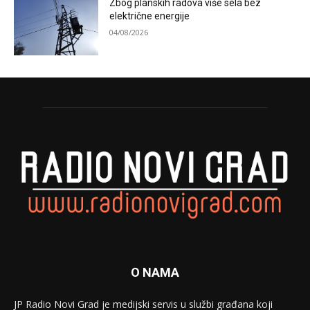
Zbog planskih radova više sela bez
električne energije
04/08/2026
O NAMA
JP Radio Novi Grad je medijski servis u službi građana koji