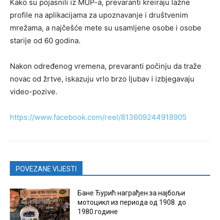
Kako su pojasnili iz MUP-a, prevaranti kreiraju lažne
profile na aplikacijama za upoznavanje i društvenim
mrežama, a najčešće mete su usamljene osobe i osobe
starije od 60 godina.
Nakon određenog vremena, prevaranti počinju da traže
novac od žrtve, iskazuju vrlo brzo ljubav i izbjegavaju
video-pozive.
https://www.facebook.com/reel/813609244918905
POVEZANE VIJESTI
Бане Ђурић награђен за најбољи
мотоцикл из периода од 1908. до
1980.године