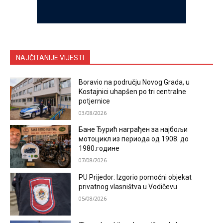
NAJČITANIJE VIJESTI
Boravio na području Novog Grada, u
Kostajnici uhapšen po tri centralne
potjernice
03/08/2026
Бане Ђурић награђен за најбољи
мотоцикл из периода од 1908. до
1980.године
07/08/2026
PU Prijedor: Izgorio pomoćni objekat
privatnog vlasništva u Vodičevu
05/08/2026