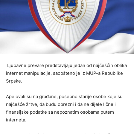
Ljubavne prevare predstavljaju jedan od najčešćih oblika
internet manipulacije, saopšteno je iz MUP-a Republike
Srpske.
Apelovali su na građane, posebno starije osobe koje su
najčešće žrtve, da budu oprezni i da ne dijele lične i
finansijske podatke sa nepoznatim osobama putem
interneta.