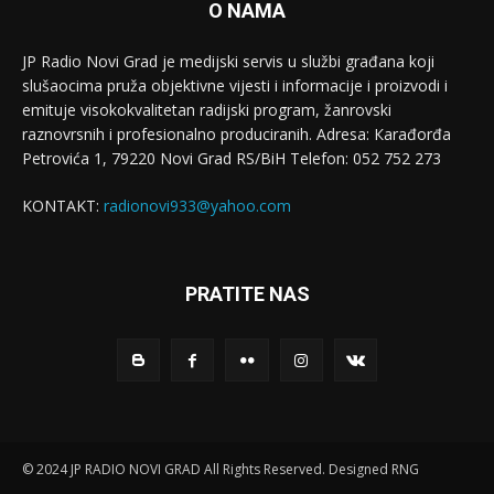
O NAMA
JP Radio Novi Grad je medijski servis u službi građana koji
slušaocima pruža objektivne vijesti i informacije i proizvodi i
emituje visokokvalitetan radijski program, žanrovski
raznovrsnih i profesionalno produciranih. Adresa: Кarađorđa
Petrovića 1, 79220 Novi Grad RS/BiH Telefon: 052 752 273
KONTAKT:
radionovi933@yahoo.com
PRATITE NAS
© 2024 JP RADIO NOVI GRAD All Rights Reserved. Designed RNG