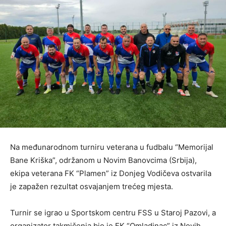
Na međunarodnom turniru veterana u fudbalu “Memorijal
Bane Kriška”, održanom u Novim Banovcima (Srbija),
ekipa veterana FK “Plamen” iz Donjeg Vodičeva ostvarila
je zapažen rezultat osvajanjem trećeg mjesta.
Turnir se igrao u Sportskom centru FSS u Staroj Pazovi, a
organizator takmičenja bio je FK “Omladinac” iz Novih