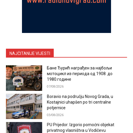
NAJČITANIJE VIJESTI
Бане Ђурић награђен за најбољи
мотоцикл из периода од 1908. до
1980.године
07/08/2026
Boravio na području Novog Grada, u
Kostajnici uhapšen po tri centralne
potjernice
03/08/2026
PU Prijedor: Izgorio pomoćni objekat
privatnog vlasništva u Vodičevu