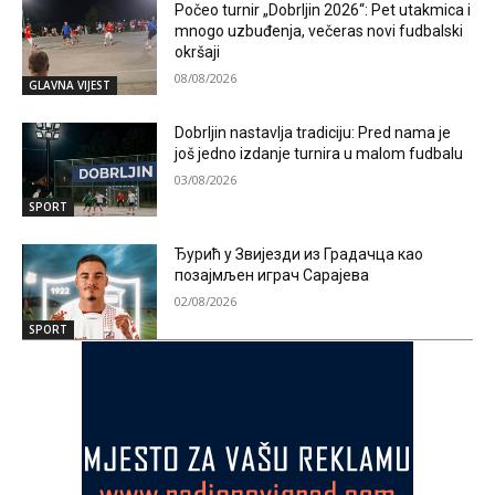
Počeo turnir „Dobrljin 2026“: Pet utakmica i
mnogo uzbuđenja, večeras novi fudbalski
okršaji
08/08/2026
GLAVNA VIJEST
Dobrljin nastavlja tradiciju: Pred nama je
još jedno izdanje turnira u malom fudbalu
03/08/2026
SPORT
Ђурић у Звијезди из Градачца као
позајмљен играч Сарајева
02/08/2026
SPORT