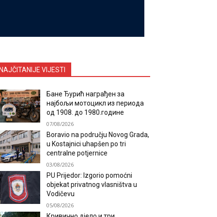
NAJČITANIJE VIJESTI
Бане Ђурић награђен за
најбољи мотоцикл из периода
од 1908. до 1980.године
07/08/2026
Boravio na području Novog Grada,
u Kostajnici uhapšen po tri
centralne potjernice
03/08/2026
PU Prijedor: Izgorio pomoćni
objekat privatnog vlasništva u
Vodičevu
05/08/2026
Кривично дјело и три