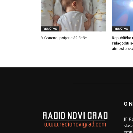
DRUŠTVO
DRUŠTVO
У Српској рођене 32 бебе
Republička u
Prilagoditi s
atmosferske 
O 
JP R
sluša
emit