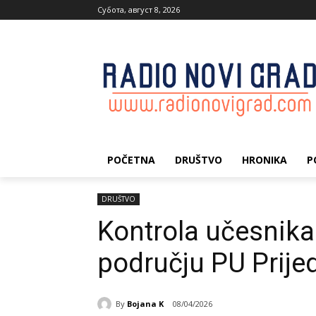
Субота, август 8, 2026
POČETNA
DRUŠTVO
HRONIKA
P
DRUŠTVO
Kontrola učesnika
području PU Prije
By
Bojana K
08/04/2026