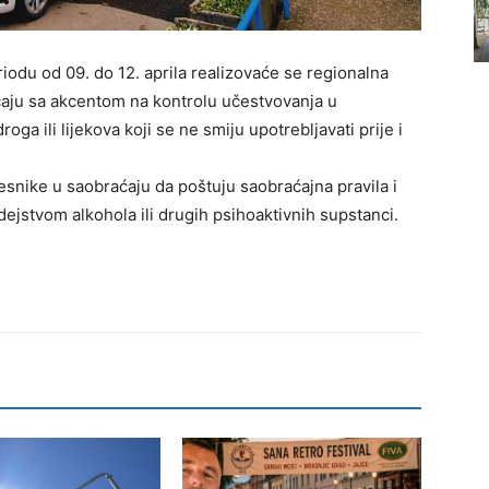
iodu od 09. do 12. aprila realizovaće se regionalna
ćaju sa akcentom na kontrolu učestvovanja u
ga ili lijekova koji se ne smiju upotreblјavati prije i
esnike u saobraćaju da poštuju saobraćajna pravila i
ejstvom alkohola ili drugih psihoaktivnih supstanci.