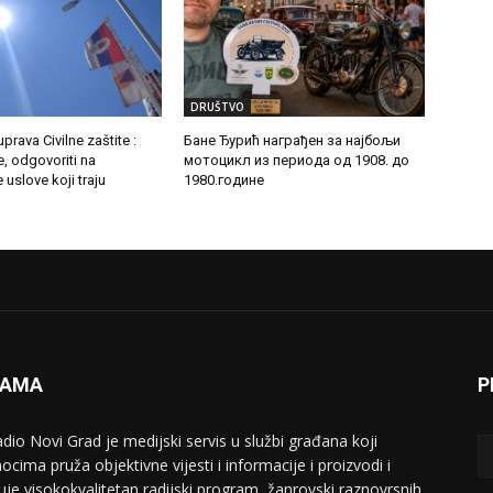
DRUŠTVO
prava Civilne zaštite :
Бане Ђурић награђен за најбољи
e, odgovoriti na
мотоцикл из периода од 1908. до
uslove koji traju
1980.године
NAMA
P
adio Novi Grad je medijski servis u službi građana koji
ocima pruža objektivne vijesti i informacije i proizvodi i
uje visokokvalitetan radijski program, žanrovski raznovrsnih