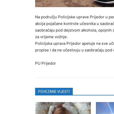
Na području Policijske uprave Prijedor u per
akcija pojačane kontrole učesnika u saobra
saobraćaju pod dejstvom alkohola, opojnih dro
za vrijeme vožnje.
Policijska uprava Prijedor apeluje na sve uč
propise i da ne učestvuju u saobraćaju pod d
PU Prijedor
POVEZANE VIJESTI