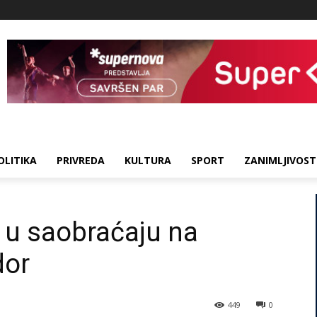
OLITIKA
PRIVREDA
KULTURA
SPORT
ZANIMLJIVOST
 u saobraćaju na
dor
449
0