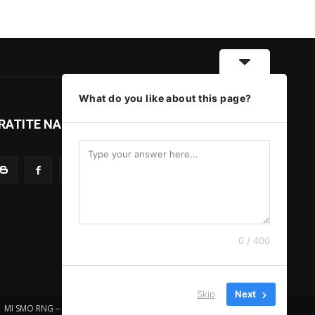
What do you like about this page?
RATITE NAS
0 / 400
Skip
Next
MI SMO RNG – IMPRESSUM
MARKETING
SMS SERVIS