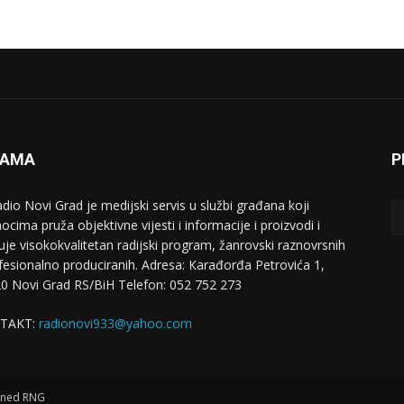
NAMA
P
adio Novi Grad je medijski servis u službi građana koji
ocima pruža objektivne vijesti i informacije i proizvodi i
uje visokokvalitetan radijski program, žanrovski raznovrsnih
ofesionalno produciranih. Adresa: Кarađorđa Petrovića 1,
0 Novi Grad RS/BiH Telefon: 052 752 273
TAKT:
radionovi933@yahoo.com
igned RNG