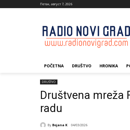
Петак, август 7, 2026
POČETNA
DRUŠTVO
HRONIKA
P
DRUŠTVO
Društvena mreža 
radu
By
Bojana K
04/03/2026