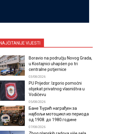
NAJČITANIJE VIJESTI
Boravio na području Novog Grada,
u Kostajnici uhapšen po tri
centralne potjernice
03/08/2026
PU Prijedor: Izgorio pomoćni
objekat privatnog vlasništva u
Vodičevu
05/08/2026
Бане Ђурић награђен за
најбољи мотоцикл из периода
од 1908. до 1980.године
07/08/2026
Zbog planskih radova više sela