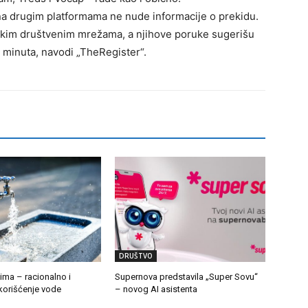
 drugim platformama ne nude informacije o prekidu.
tskim društvenim mrežama, a njihove poruke sugerišu
 minuta, navodi „TheRegister“.
DRUŠTVO
ima – racionalno i
Supernova predstavila „Super Sovu“
orišćenje vode
– novog AI asistenta