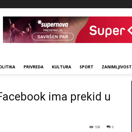
OLITIKA
PRIVREDA
KULTURA
SPORT
ZANIMLJIVOST
Facebook ima prekid u
558
0