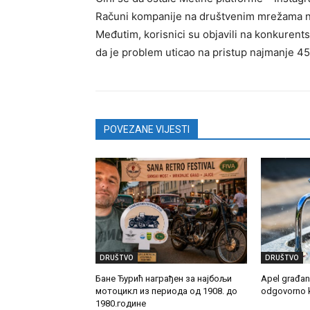
Računi kompanije na društvenim mrežama na
Međutim, korisnici su objavili na konkuren
da je problem uticao na pristup najmanje 45
POVEZANE VIJESTI
DRUŠTVO
DRUŠTVO
Бане Ђурић награђен за најбољи
Apel građan
мотоцикл из периода од 1908. до
odgovorno k
1980.године