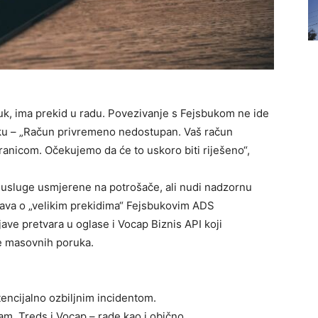
uk, ima prekid u radu. Povezivanje s Fejsbukom ne ide
ešku – „Račun privremeno nedostupan. Vaš račun
anicom. Očekujemo da će to uskoro biti riješeno“,
e usluge usmjerene na potrošače, ali nudi nadzornu
tava o „velikim prekidima“ Fejsbukovim ADS
ve pretvara u oglase i Vocap Biznis API koji
e masovnih poruka.
tencijalno ozbilјnim incidentom.
am, Treds i Vocap – rade kao i obično.