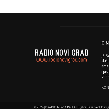
O 
JP R
sluša
emit
i pr
7922
KON
© 2024 JP RADIO NOVI GRAD All Rights Reserved. Des