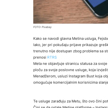
FOTO: Pixabay
Kako se navodi glavna Metina usluga, Fejsb
lako, jer pri pokušaju prijave prikazuje gr
trenutno nije dostupan zbog problema sa str
prenosi
RTRS
Meta ne objavlјuje stranicu statusa za svoj
ploču za svoje poslovne usluge, koja izvješ
Menadžerom, usluzi Instagram Bust koja obja
omogućuje komercijalnim korisnicima slanj
Te usluge zarađuju za Metu, što ovo čini po
Čini se da ostale Metine platforme – Instagr