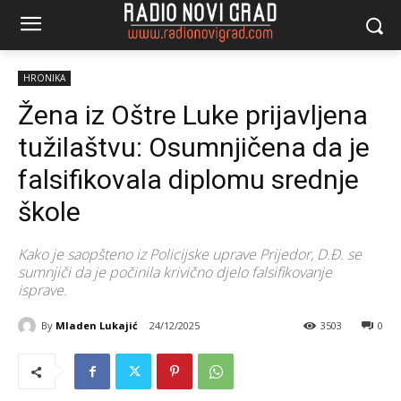
HRONIKA
Žena iz Oštre Luke prijavljena
tužilaštvu: Osumnjičena da je
falsifikovala diplomu srednje
škole
Kako je saopšteno iz Policijske uprave Prijedor, D.Đ. se
sumnjiči da je počinila krivično djelo falsifikovanje
isprave.
By
Mladen Lukajić
24/12/2025
3503
0