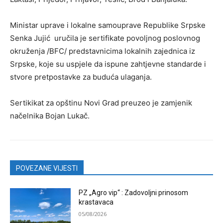
Ministar uprave i lokalne samouprave Republike Srpske
Senka Jujić uručila je sertifikate povolјnog poslovnog
okruženja /BFC/ predstavnicima lokalnih zajednica iz
Srpske, koje su uspjele da ispune zahtjevne standarde i
stvore pretpostavke za buduća ulaganja.
Sertikikat za opštinu Novi Grad preuzeo je zamjenik
načelnika Bojan Lukač.
POVEZANE VIJESTI
PZ „Agro vip“ : Zadovoljni prinosom
krastavaca
05/08/2026