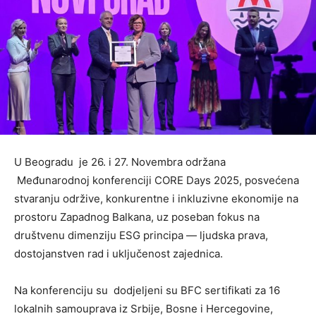
U Beogradu je 26. i 27. Novembra održana
Međunarodnoj konferenciji CORE Days 2025, posvećena
stvaranju održive, konkurentne i inkluzivne ekonomije na
prostoru Zapadnog Balkana, uz poseban fokus na
društvenu dimenziju ESG principa — ljudska prava,
dostojanstven rad i uključenost zajednica.
Na konferenciju su dodjeljeni su BFC sertifikati za 16
lokalnih samouprava iz Srbije, Bosne i Hercegovine,