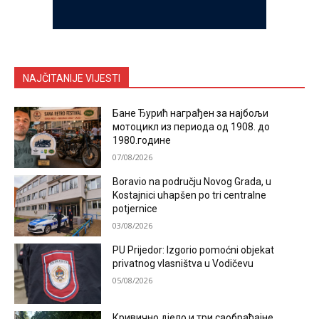
NAJČITANIJE VIJESTI
Бане Ђурић награђен за најбољи
мотоцикл из периода од 1908. до
1980.године
07/08/2026
Boravio na području Novog Grada, u
Kostajnici uhapšen po tri centralne
potjernice
03/08/2026
PU Prijedor: Izgorio pomoćni objekat
privatnog vlasništva u Vodičevu
05/08/2026
Кривично дјело и три саобраћајне