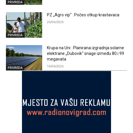
PRIVREDA
PZ „Agro vip“ : Počeo otkup krastavaca
26/06/2026
PRIVREDA
Krupa na Uni : Planirana izgradnja solarne
elektrane „Dubovik“ snage između 80 i 99
megavata
16/06/2026
PRIVREDA