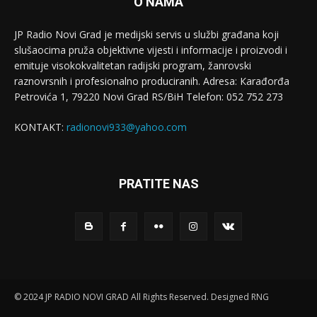
O NAMA
JP Radio Novi Grad je medijski servis u službi građana koji
slušaocima pruža objektivne vijesti i informacije i proizvodi i
emituje visokokvalitetan radijski program, žanrovski
raznovrsnih i profesionalno produciranih. Adresa: Кarađorđa
Petrovića 1, 79220 Novi Grad RS/BiH Telefon: 052 752 273
KONTAKT:
radionovi933@yahoo.com
PRATITE NAS
© 2024 JP RADIO NOVI GRAD All Rights Reserved. Designed RNG