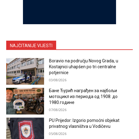
NAJČITANIJE VIJESTI
Boravio na području Novog Grada, u
Kostajnici uhapšen po tri centralne
potjernice
03/08/2026
Бане Ђурић награђен за најбољи
мотоцикл из периода од 1908. до
1980.године
07/08/2026
PU Prijedor: Izgorio pomoćni objekat
privatnog vlasništva u Vodičevu
05/08/2026