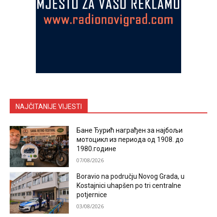
NAJČITANIJE VIJESTI
Бане Ђурић награђен за најбољи
мотоцикл из периода од 1908. до
1980.године
07/08/2026
Boravio na području Novog Grada, u
Kostajnici uhapšen po tri centralne
potjernice
03/08/2026