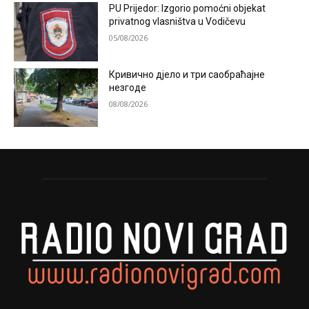
PU Prijedor: Izgorio pomoćni objekat
privatnog vlasništva u Vodičevu
05/08/2026
Кривично дјело и три саобраћајне
незгоде
08/08/2026