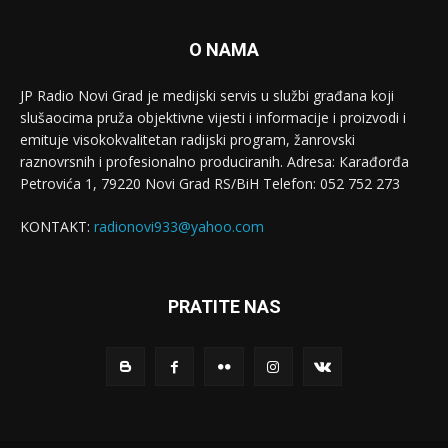
O NAMA
JP Radio Novi Grad je medijski servis u službi građana koji
slušaocima pruža objektivne vijesti i informacije i proizvodi i
emituje visokokvalitetan radijski program, žanrovski
raznovrsnih i profesionalno produciranih. Adresa: Кarađorđa
Petrovića 1, 79220 Novi Grad RS/BiH Telefon: 052 752 273
KONTAKT:
radionovi933@yahoo.com
PRATITE NAS