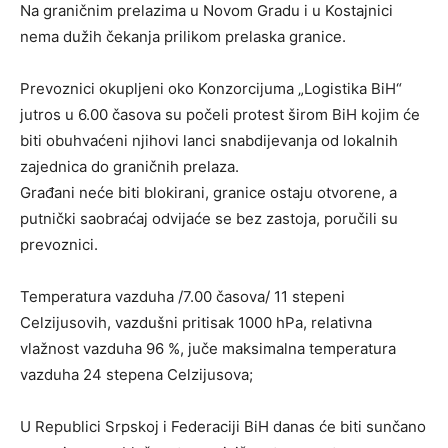
Na graničnim prelazima u Novom Gradu i u Kostajnici
nema dužih čekanja prilikom prelaska granice.
Prevoznici okupljeni oko Konzorcijuma „Logistika BiH“
jutros u 6.00 časova su počeli protest širom BiH kojim će
biti obuhvaćeni njihovi lanci snabdijevanja od lokalnih
zajednica do graničnih prelaza.
Građani neće biti blokirani, granice ostaju otvorene, a
putnički saobraćaj odvijaće se bez zastoja, poručili su
prevoznici.
Temperatura vazduha /7.00 časova/ 11 stepeni
Celzijusovih, vazdušni pritisak 1000 hPa, relativna
vlažnost vazduha 96 %, juče maksimalna temperatura
vazduha 24 stepena Celzijusova;
U Republici Srpskoj i Federaciji BiH danas će biti sunčano