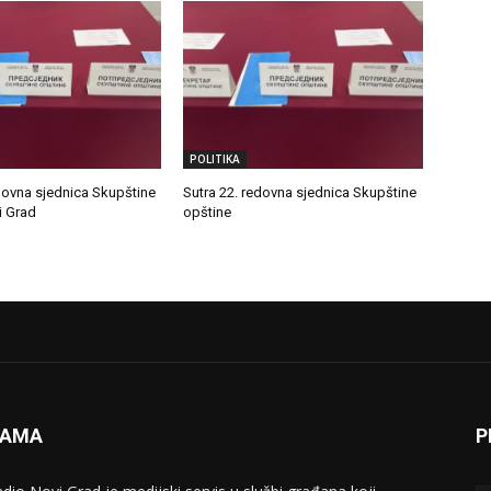
POLITIKA
dovna sjednica Skupštine
Sutra 22. redovna sjednica Skupštine
i Grad
opštine
NAMA
P