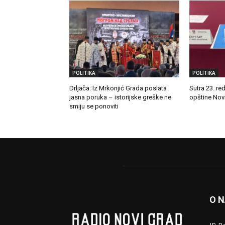
POLITIKA
POLITIKA
Drljača: Iz Mrkonjić Grada poslata
Sutra 23. re
jasna poruka – istorijske greške ne
opštine Nov
smiju se ponoviti
O 