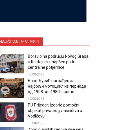
NAJČITANIJE VIJESTI
Boravio na području Novog Grada,
u Kostajnici uhapšen po tri
centralne potjernice
03/08/2026
Бане Ђурић награђен за
најбољи мотоцикл из периода
од 1908. до 1980.године
07/08/2026
PU Prijedor: Izgorio pomoćni
objekat privatnog vlasništva u
Vodičevu
05/08/2026
Zbog planskih radova više sela