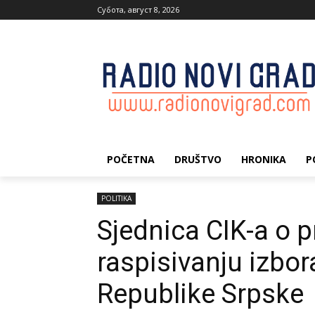
Субота, август 8, 2026
POČETNA
DRUŠTVO
HRONIKA
P
POLITIKA
Sjednica CIK-a o p
raspisivanju izbor
Republike Srpske