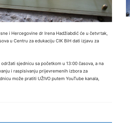
sne i Hercegovine dr Irena Hadžiabdić će u četvrtak,
ova u Centru za edukaciju CIK BiH dati izjavu za
H održati sjednicu sa početkom u 13:00 časova, a na
anju i raspisivanju prijevremenih izbora za
ednicu može pratiti UŽIVO putem YouTube kanala,