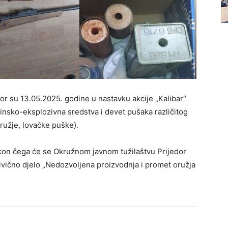
edor su 13.05.2025. godine u nastavku akcije „Kalibar“
 minsko-eksplozivna sredstva i devet pušaka različitog
ružje, lovačke puške).
kon čega će se Okružnom javnom tužilaštvu Prijedor
krivično djelo „Nedozvolјena proizvodnja i promet oružja