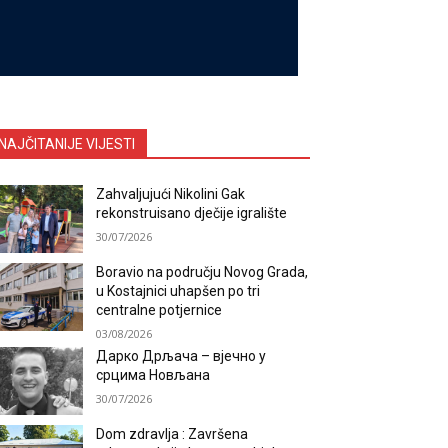
NAJČITANIJE VIJESTI
Zahvaljujući Nikolini Gak
rekonstruisano dječije igralište
30/07/2026
Boravio na području Novog Grada,
u Kostajnici uhapšen po tri
centralne potjernice
03/08/2026
Дарко Дрљача – вјечно у
срцима Новљана
30/07/2026
Dom zdravlja : Završena