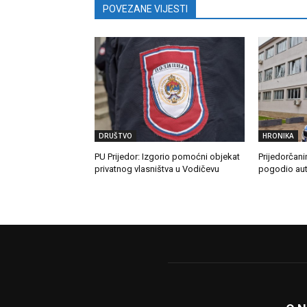
POVEZANE VIJESTI
DRUŠTVO
HRONIKA
PU Prijedor: Izgorio pomoćni objekat
Prijedorčani
privatnog vlasništva u Vodičevu
pogodio au