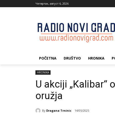
Четвртак, август 6, 2026
POČETNA
DRUŠTVO
HRONIKA
P
HRONIKA
U akciji „Kalibar“
oružja
By
Dragana Trninic
14/05/2025