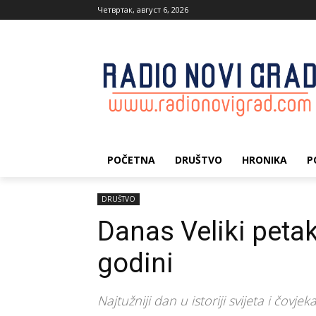
Четвртак, август 6, 2026
POČETNA
DRUŠTVO
HRONIKA
P
DRUŠTVO
Danas Veliki petak
godini
Najtužniji dan u istoriji svijeta i čovjek