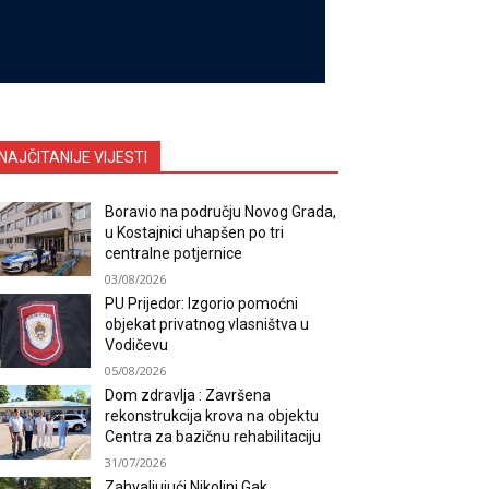
NAJČITANIJE VIJESTI
Boravio na području Novog Grada,
u Kostajnici uhapšen po tri
centralne potjernice
03/08/2026
PU Prijedor: Izgorio pomoćni
objekat privatnog vlasništva u
Vodičevu
05/08/2026
Dom zdravlja : Završena
rekonstrukcija krova na objektu
Centra za bazičnu rehabilitaciju
31/07/2026
Zahvaljujući Nikolini Gak