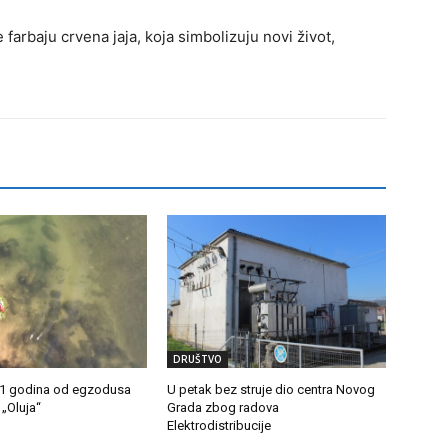
rbaju crvena jaja, koja simbolizuju novi život,
DRUŠTVO
31 godina od egzodusa
U petak bez struje dio centra Novog
 „Oluja“
Grada zbog radova
Elektrodistribucije