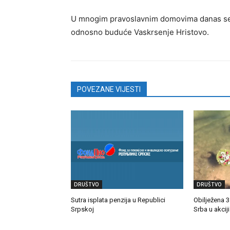
U mnogim pravoslavnim domovima danas se fa
odnosno buduće Vaskrsenje Hristovo.
POVEZANE VIJESTI
DRUŠTVO
DRUŠTVO
Sutra isplata penzija u Republici
Obilježena 
Srpskoj
Srba u akciji