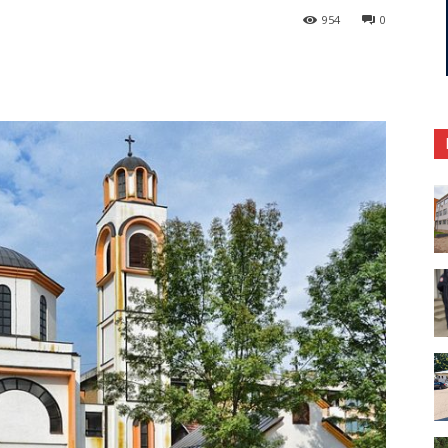
954
0