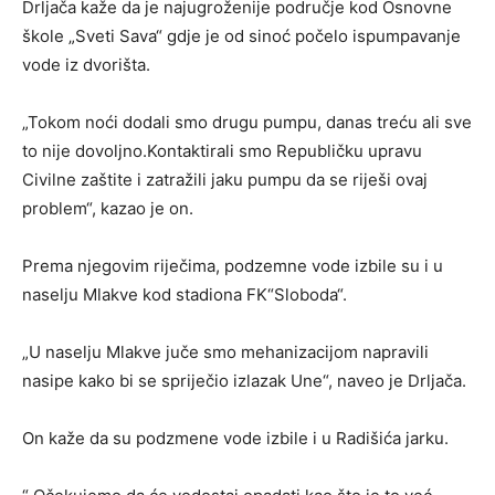
Drlјača kaže da je najugroženije područje kod Osnovne
škole „Sveti Sava“ gdje je od sinoć počelo ispumpavanje
vode iz dvorišta.
„Tokom noći dodali smo drugu pumpu, danas treću ali sve
to nije dovolјno.Kontaktirali smo Republičku upravu
Civilne zaštite i zatražili jaku pumpu da se riješi ovaj
problem“, kazao je on.
Prema njegovim riječima, podzemne vode izbile su i u
naselјu Mlakve kod stadiona FK“Sloboda“.
„U naselјu Mlakve juče smo mehanizacijom napravili
nasipe kako bi se spriječio izlazak Une“, naveo je Drlјača.
On kaže da su podzmene vode izbile i u Radišića jarku.