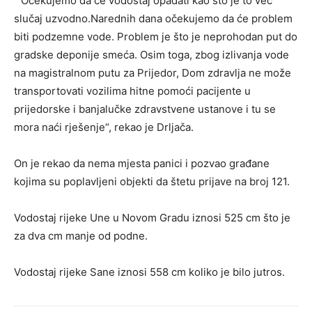
“ Očekujemo da će vodostaj opadati kao što je to već
slučaj uzvodno.Narednih dana očekujemo da će problem
biti podzemne vode. Problem je što je neprohodan put do
gradske deponije smeća. Osim toga, zbog izlivanja vode
na magistralnom putu za Prijedor, Dom zdravlјa ne može
transportovati vozilima hitne pomoći pacijente u
prijedorske i banjalučke zdravstvene ustanove i tu se
mora naći rješenje“, rekao je Drlјača.
On je rekao da nema mjesta panici i pozvao građane
kojima su poplavlјeni objekti da štetu prijave na broj 121.
Vodostaj rijeke Une u Novom Gradu iznosi 525 cm što je
za dva cm manje od podne.
Vodostaj rijeke Sane iznosi 558 cm koliko je bilo jutros.