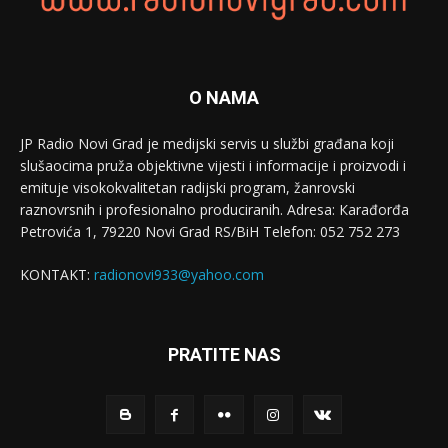
O NAMA
JP Radio Novi Grad je medijski servis u službi građana koji
slušaocima pruža objektivne vijesti i informacije i proizvodi i
emituje visokokvalitetan radijski program, žanrovski
raznovrsnih i profesionalno produciranih. Adresa: Кarađorđa
Petrovića 1, 79220 Novi Grad RS/BiH Telefon: 052 752 273
KONTAKT:
radionovi933@yahoo.com
PRATITE NAS