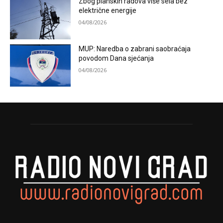
Zbog planskih radova više sela bez
električne energije
04/08/2026
MUP: Naredba o zabrani saobraćaja
povodom Dana sjećanja
04/08/2026