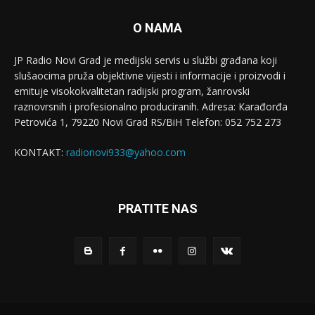
O NAMA
JP Radio Novi Grad je medijski servis u službi građana koji
slušaocima pruža objektivne vijesti i informacije i proizvodi i
emituje visokokvalitetan radijski program, žanrovski
raznovrsnih i profesionalno produciranih. Adresa: Кarađorđa
Petrovića 1, 79220 Novi Grad RS/BiH Telefon: 052 752 273
KONTAKT:
radionovi933@yahoo.com
PRATITE NAS