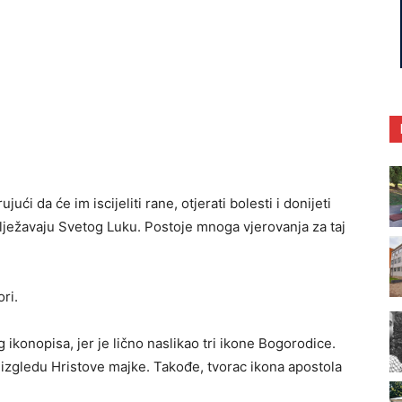
ući da će im iscijeliti rane, otjerati bolesti i donijeti
bilježavaju Svetog Luku. Postoje mnoga vjerovanja za taj
ri.
ikonopisa, jer je lično naslikao tri ikone Bogorodice.
m izgledu Hristove majke. Takođe, tvorac ikona apostola