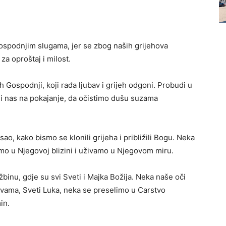
Gospodnjim slugama, jer se zbog naših grijehova
za oproštaj i milost.
h Gospodnji, koji rađa ljubav i grijeh odgoni. Probudi u
ni nas na pokajanje, da očistimo dušu suzama
, kako bismo se klonili grijeha i približili Bogu. Neka
o u Njegovoj blizini i uživamo u Njegovom miru.
inu, gdje su svi Sveti i Majka Božija. Neka naše oči
itvama, Sveti Luka, neka se preselimo u Carstvo
in.