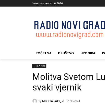
Четвртак, август 6, 2026
POČETNA
DRUŠTVO
HRONIKA
P
DRUŠTVO
Molitva Svetom Lu
svaki vjernik
By
Mladen Lukajić
31/10/2024