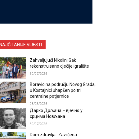
NAJČITANIJE VIJESTI
Zahvaljujući Nikolini Gak
rekonstruisano dječije igralište
30/07/2026
Boravio na području Novog Grada,
u Kostajnici uhapšen po tri
centralne potjernice
03/08/2026
Дарко Дрљача – вјечно у
срцима Новљана
30/07/2026
Dom zdravlja : Završena