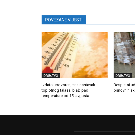
POVEZANE VIJESTI
DRUŠTVO
DRUŠTVO
Izdato upozorenje na nastavak
Besplatni u
toplotnog talasa, blaži pad
osnovnih šk
temperature od 15. avgusta