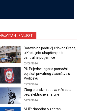
NAJČITANIJE VIJESTI
Boravio na području Novog Grada,
u Kostajnici uhapšen po tri
centralne potjernice
03/08/2026
PU Prijedor: Izgorio pomoćni
objekat privatnog vlasništva u
Vodičevu
05/08/2026
Zbog planskih radova više sela
bez električne energije
04/08/2026
MUP: Naredba o zabrani