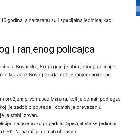
5 godina, a na terenu su i specijalna jedinica, kao i
og i ranjenog policajca
tanicu u Bosanskoj Krupi gdje je ubio jednog policajca,
zren Maran iz Novog Grada, dok je ranjeni policajac
dnim oružjem prvo napao Marana, koji je odmah podlegao
 koji je zadobio povrede i odmah je prevezen u
je je stabilizovan.
cije, na terenu su pripadnici Specijalističke jedinice,
P-a USK. Napadač je odmah uhapšen.