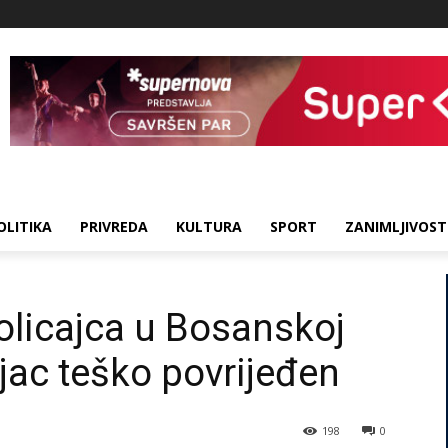
OLITIKA
PRIVREDA
KULTURA
SPORT
ZANIMLJIVOST
policajca u Bosanskoj
ajac teško povrijeđen
198
0