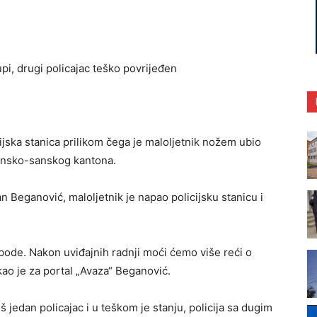
jska stanica prilikom čega je maloljetnik nožem ubio
 Unsko-sanskog kantona.
Beganović, maloljetnik je napao policijsku stanicu i
obode. Nakon uviđajnih radnji moći ćemo više reći o
ao je za portal „Avaza“ Beganović.
 jedan policajac i u teškom je stanju, policija sa dugim