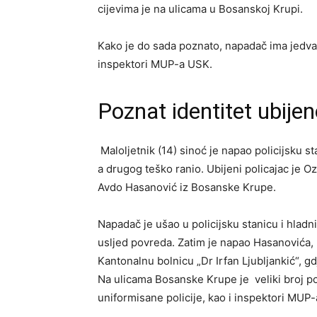
cijevima je na ulicama u Bosanskoj Krupi.
Kako je do sada poznato, napadač ima jedva 1
inspektori MUP-a USK.
Poznat identitet ubijen
Maloljetnik (14) sinoć je napao policijsku s
a drugog teško ranio. Ubijeni policajac je O
Avdo Hasanović iz Bosanske Krupe.
Napadač je ušao u policijsku stanicu i hla
usljed povreda. Zatim je napao Hasanovića,
Kantonalnu bolnicu „Dr Irfan Ljubljankić“, gd
Na ulicama Bosanske Krupe je veliki broj poli
uniformisane policije, kao i inspektori MU