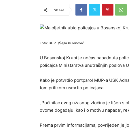
Share
Foto: BHRT/Šejla Kulenović
U Bosanskoj Krupi je noćas napadnuta polici
policajca Ministarstva unutrašnjih poslova
Kako je potvrdio portparol MUP-a USK Adnan 
tom prilikom usmrtio policajaca.
„Počinilac ovog užasnog zločina je lišen sl
ovome događaju, kao i o motivu napada“, rek
Prema prvim informacijama, povrijeđen je još