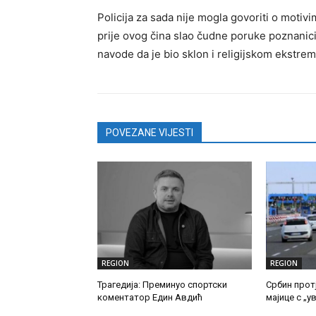
Policija za sada nije mogla govoriti o moti
prije ovog čina slao čudne poruke poznanicim
navode da je bio sklon i religijskom ekstre
POVEZANE VIJESTI
REGION
REGION
Трагедија: Преминуо спортски
Србин прот
коментатор Един Авдић
мајице с „