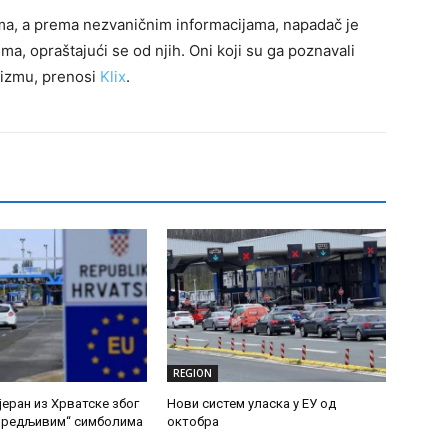
vima, a prema nezvaničnim informacijama, napadač je
a, opraštajući se od njih. Oni koji su ga poznavali
mizmu, prenosi
Klix
.
REGION
јеран из Хрватске због
Нови систем уласка у ЕУ од
увредљивим“ симболима
октобра