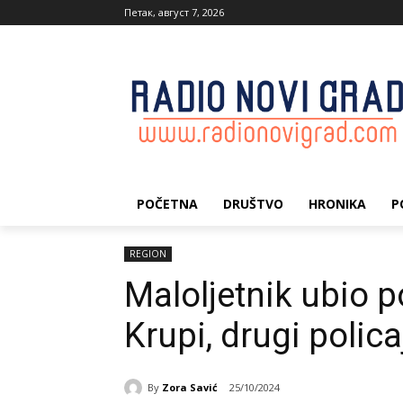
Петак, август 7, 2026
POČETNA
DRUŠTVO
HRONIKA
P
REGION
Maloljetnik ubio 
Krupi, drugi polic
By
Zora Savić
25/10/2024