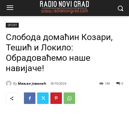
SPORT
Слобода домаћин Козари,
Тешић и Локило:
Обрадоваћемо наше
навијаче!
By
Миљан Јованић
18/10/2024
149
0