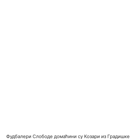
Фудбалери Слободе домаћини су Козари из Градишке