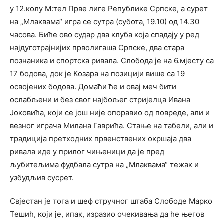
у 12.колу М:тел Прве лиге Републике Српске, а сурет
на „Млаквама“ игра се сутра (субота, 19.10) од 14.30
часова. Биће ово судар два клуба која спадају у ред
најдуготрајнијих прволигаша Српске, два стара
познаника и спортска ривала. Слобода је на 6.мјесту са
17 бодова, док је Козара на позицији више са 19
освојених бодова. Домаћи ће и овај меч бити
ослабљени и без свог најбољег стријелца Ивана
Јоковића, који се још није опоравио од повреде, али и
везног играча Милана Гаврића. Стање на табели, али и
традиција претходних првенствених окршаја два
ривала иде у прилог чињеници да је пред
љубитељима фудбала сутра на „Млаквама“ тежак и
узбудљив сусрет.
Свјестан је тога и шеф стручног штаба Слободе Марко
Тешић, који је, ипак, изразио очекивања да ће његов