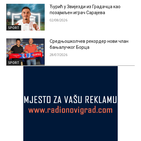
Ђурић у Звијезди из Градачца као
позајмљен играч Сарајева
02/08/2026
SPORT
Средњошколчев рекордер нови члан
бањалучког Борца
28/07/2026
SPORT