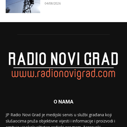
04/08/2026
O NAMA
JP Radio Novi Grad je medijski servis u službi građana koji
slušaocima pruža objektivne vijesti i informacije i proizvodi i