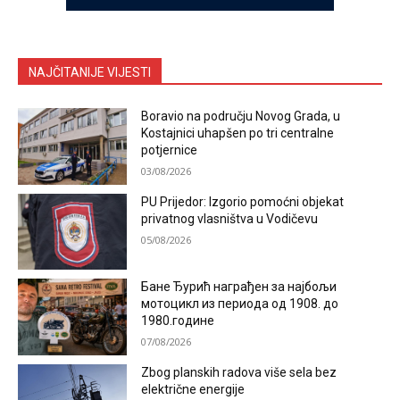
NAJČITANIJE VIJESTI
Boravio na području Novog Grada, u
Kostajnici uhapšen po tri centralne
potjernice
03/08/2026
PU Prijedor: Izgorio pomoćni objekat
privatnog vlasništva u Vodičevu
05/08/2026
Бане Ђурић награђен за најбољи
мотоцикл из периода од 1908. до
1980.године
07/08/2026
Zbog planskih radova više sela bez
električne energije