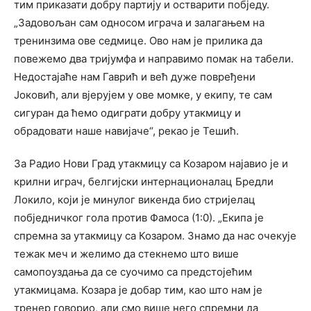
тим приказати добру партију и остварити побједу.
„Задовољан сам односом играча и залагањем на
тренинзима ове седмице. Ово нам је прилика да
повежемо два тријумфа и направимо помак на табели.
Недостајаће нам Гаврић и већ дуже повређени
Јоковић, али вјерујем у ове момке, у екипу, те сам
сигуран да ћемо одиграти добру утакмицу и
обрадовати наше навијаче“, рекао је Тешић.
За Радио Нови Град утакмицу са Козаром најавио је и
крилни играч, белгијски интернационалац Бредли
Локило, који је минулог викенда био стријелац
побједничког гола против Фамоса (1:0). „Екипа је
спремна за утакмицу са Козаром. Знамо да нас очекује
тежак меч и желимо да стекнемо што више
самопоуздања да се суочимо са предстојећим
утакмицама. Козара је добар тим, као што нам је
тренер говорио, али смо више него спремни да