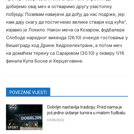
добијемо овај меч и остваримо другу узастопну
побједу. Позивам навијаче да дођу да нас подрже, јер
нам дају снагу да постигнемо велике ствари код куће“,
изјавио је Локило. Након меча са Козаром, фудбалере
Слободе наредног викенда (26.10) очекује гостовање у
Вишеграду код Дрине Хидроелектране, а потом меч
на домаћем терену са Сарајевом (30.10) у оквиру 1/16
финала Купа Босне и Херцеговине.
POVEZANE VIJESTI
Dobrljin nastavlja tradiciju: Pred nama je
još jedno izdanje turnira u malom fudbalu
03/08/2026
SPORT