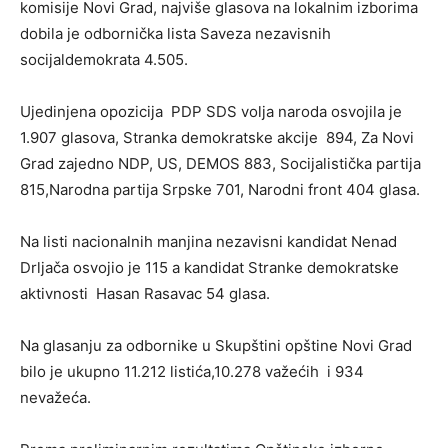
komisije Novi Grad, najviše glasova na lokalnim izborima
dobila je odbornička lista Saveza nezavisnih
socijaldemokrata 4.505.
Ujedinjena opozicija PDP SDS volja naroda osvojila je
1.907 glasova, Stranka demokratske akcije 894, Za Novi
Grad zajedno NDP, US, DEMOS 883, Socijalistička partija
815,Narodna partija Srpske 701, Narodni front 404 glasa.
Na listi nacionalnih manjina nezavisni kandidat Nenad
Drljača osvojio je 115 a kandidat Stranke demokratske
aktivnosti Hasan Rasavac 54 glasa.
Na glasanju za odbornike u Skupštini opštine Novi Grad
bilo je ukupno 11.212 listića,10.278 važećih i 934
nevažeća.