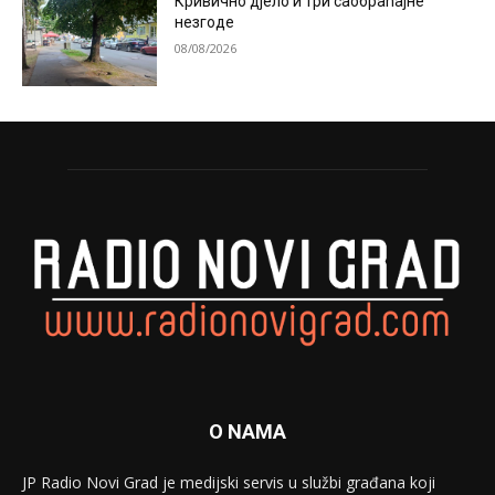
Кривично дјело и три саобраћајне
незгоде
08/08/2026
O NAMA
JP Radio Novi Grad je medijski servis u službi građana koji