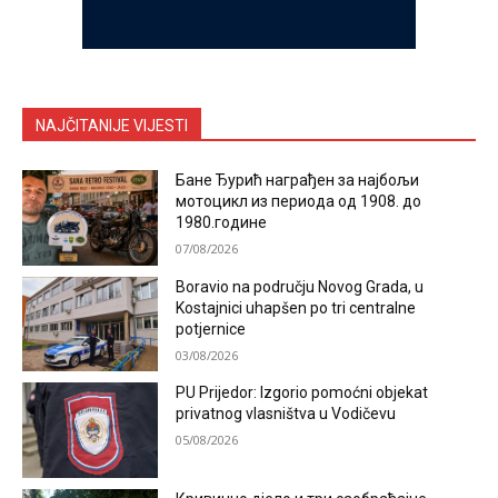
NAJČITANIJE VIJESTI
Бане Ђурић награђен за најбољи
мотоцикл из периода од 1908. до
1980.године
07/08/2026
Boravio na području Novog Grada, u
Kostajnici uhapšen po tri centralne
potjernice
03/08/2026
PU Prijedor: Izgorio pomoćni objekat
privatnog vlasništva u Vodičevu
05/08/2026