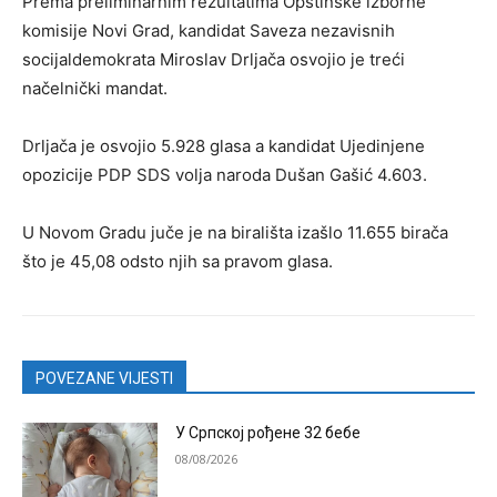
Prema preliminarnim rezultatima Opštinske izborne
komisije Novi Grad, kandidat Saveza nezavisnih
socijaldemokrata Miroslav Drljača osvojio je treći
načelnički mandat.
Drljača je osvojio 5.928 glasa a kandidat Ujedinjene
opozicije PDP SDS volja naroda Dušan Gašić 4.603.
U Novom Gradu juče je na birališta izašlo 11.655 birača
što je 45,08 odsto njih sa pravom glasa.
POVEZANE VIJESTI
У Српској рођене 32 бебе
08/08/2026