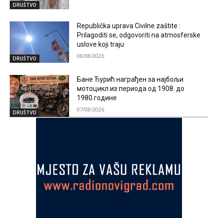
DRUŠTVO
Republička uprava Civilne zaštite :
Prilagoditi se, odgovoriti na atmosferske
uslove koji traju
08/08/2026
DRUŠTVO
Бане Ђурић награђен за најбољи
мотоцикл из периода од 1908. до
1980.године
07/08/2026
DRUŠTVO