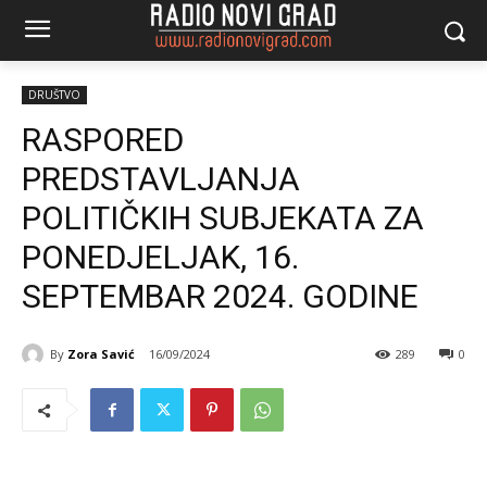
DRUŠTVO
RASPORED
PREDSTAVLJANJA
POLITIČKIH SUBJEKATA ZA
PONEDJELJAK, 16.
SEPTEMBAR 2024. GODINE
By
Zora Savić
16/09/2024
289
0