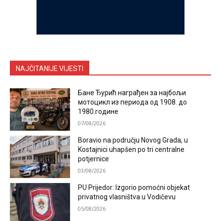
NAJČITANIJE VIJESTI
Бане Ђурић награђен за најбољи
мотоцикл из периода од 1908. до
1980.године
07/08/2026
Boravio na području Novog Grada, u
Kostajnici uhapšen po tri centralne
potjernice
03/08/2026
PU Prijedor: Izgorio pomoćni objekat
privatnog vlasništva u Vodičevu
05/08/2026