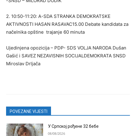
-SNSD – MILORAD DODIK
2. 10:50-11:20: A-SDA STRANKA DEMOKRATSKE
AKTIVNOSTI HASAN RASAVAC15.00 Debate kandidata za
načelnika opštine trajanje 60 minuta
Ujedinjena opozicija – PDP- SDS VOLJA NARODA Dušan
Gašić i SAVEZ NEZAVISNIH SOCIJALDEMOKRATA SNSD
Miroslav Drljača
POVEZANE VIJESTI
У Српској рођене 32 бебе
08/08/2026