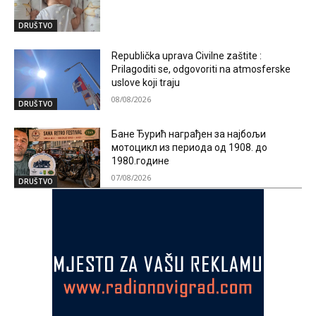
DRUŠTVO
Republička uprava Civilne zaštite :
Prilagoditi se, odgovoriti na atmosferske
uslove koji traju
08/08/2026
DRUŠTVO
Бане Ђурић награђен за најбољи
мотоцикл из периода од 1908. до
1980.године
07/08/2026
DRUŠTVO