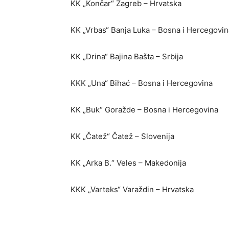
KK „Končar“ Zagreb – Hrvatska
KK „Vrbas“ Banja Luka – Bosna i Hercegovin
KK „Drina“ Bajina Bašta – Srbija
KKK „Una“ Bihać – Bosna i Hercegovina
KK „Buk“ Goražde – Bosna i Hercegovina
KK „Čatež“ Čatež – Slovenija
KK „Arka B.“ Veles – Makedonija
KKK „Varteks“ Varaždin – Hrvatska