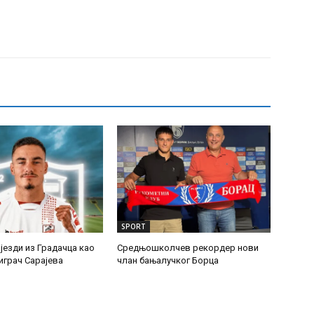
SPORT
језди из Градачца као
Средњошколчев рекордер нови
играч Сарајева
члан бањалучког Борца