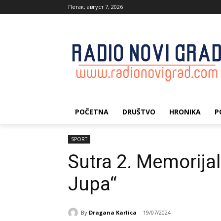
Петак, август 7, 2026
POČETNA
DRUŠTVO
HRONIKA
P
SPORT
Sutra 2. Memorijal
Jupa“
By
Dragana Karlica
19/07/2024