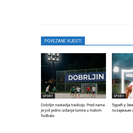
POVEZANE VIJESTI
SPORT
SPORT
Dobrljin nastavlja tradiciju: Pred nama
Ђурић у Зви
je još jedno izdanje turnira u malom
позајмљен 
fudbalu