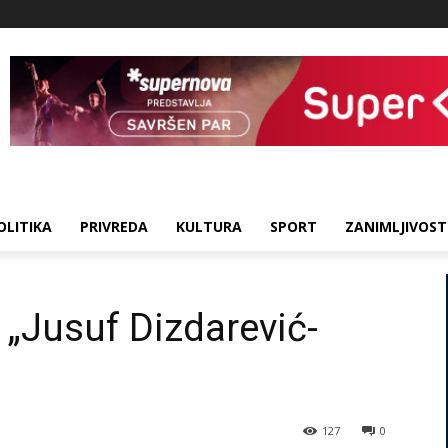
OLITIKA
PRIVREDA
KULTURA
SPORT
ZANIMLJIVOST
 „Jusuf Dizdarević-
127
0