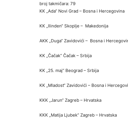
broj takmičara: 79
KK „Ada“ Novi Grad – Bosna i Hercegovina
KK „Ilinden“ Skoplje – Makedonija
AKK „Duga“ Zavidovići – Bosna i Hercegovi
KK „Čačak“ Čačak – Srbija
KK „25. maj“ Beograd – Srbija
KK „Mladost“ Zavidovići – Bosna i Hercegov
KKK „Jarun“ Zagreb – Hrvatska
KKK „Matija Ljubek“ Zagreb – Hrvatska