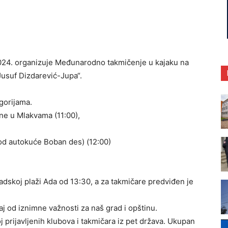
2024. organizuje Međunarodno takmičenje u kajaku na
Jusuf Dizdarević-Jupa“.
gorijama.
one u Mlakvama (11:00),
(kod autokuće Boban des) (12:00)
adskoj plaži Ada od 13:30, a za takmičare predviđen je
j od iznimne važnosti za naš grad i opštinu.
prijavljenih klubova i takmičara iz pet država.
Ukupan