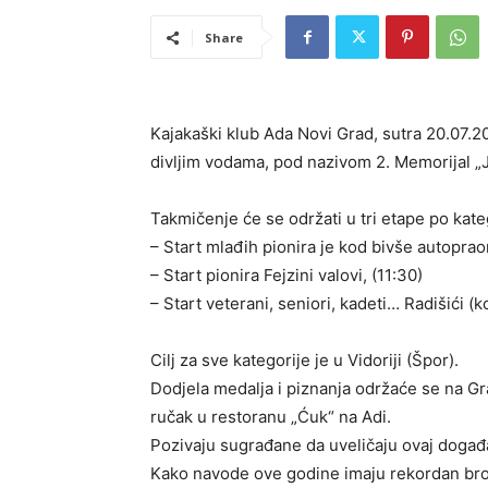
Share
Kajakaški klub Ada Novi Grad, sutra 20.07.
divljim vodama, pod nazivom 2. Memorijal „
Takmičenje će se održati u tri etape po kate
– Start mlađih pionira je kod bivše autopra
– Start pionira Fejzini valovi, (11:30)
– Start veterani, seniori, kadeti… Radišići 
Cilj za sve kategorije je u Vidoriji (Špor).
Dodjela medalja i piznanja održaće se na Gr
ručak u restoranu „Ćuk“ na Adi.
Pozivaju sugrađane da uveličaju ovaj događa
Kako navode ove godine imaju rekordan broj 