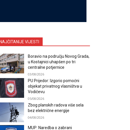
NAJČITANIJE VIJESTI
Boravio na području Novog Grada,
u Kostajnici uhapšen po tri
centralne potjernice
03/08/2026
PU Prijedor: Izgorio pomoćni
objekat privatnog vlasništva u
Vodičevu
05/08/2026
Zbog planskih radova više sela
bez električne energije
04/08/2026
MUP: Naredba o zabrani