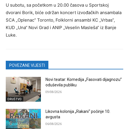
U subotu, sa početkom u 20.00 časova u Sportskoj
dvorani Borik, biće održan koncert izvođačkih ansambala
SCA „Oplenac“ Toronto, Folklorni ansambl KC „Vrbas“,
KUD „Una“ Novi Grad i ANIP „Veselin Masleša“ iz Banje
Luke.
POVEZANE VIJESTI
Novi teatar: Komedija „Fasovati dijagnozu”
oduševila publiku
09/08/2026
DRUŠTVO
Likovna kolonija „Rakani“ počinje 10.
avgusta
06/08/2026