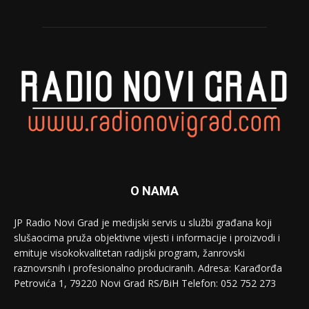
O NAMA
JP Radio Novi Grad je medijski servis u službi građana koji
slušaocima pruža objektivne vijesti i informacije i proizvodi i
emituje visokokvalitetan radijski program, žanrovski
raznovrsnih i profesionalno produciranih. Adresa: Кarađorđa
Petrovića 1, 79220 Novi Grad RS/BiH Telefon: 052 752 273