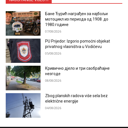
Бане Ђурић награђен за најбољи
мотоцикл из периода од 1908. до
1980.године
07/08/2026
PU Prijedor: Izgorio pomoćni objekat
privatnog vlasništva u Vodičevu
05/08/2026
Кривично дјело и три саобраћајне
незгоде
08/08/2026
Zbog planskih radova više sela bez
električne energije
04/08/2026