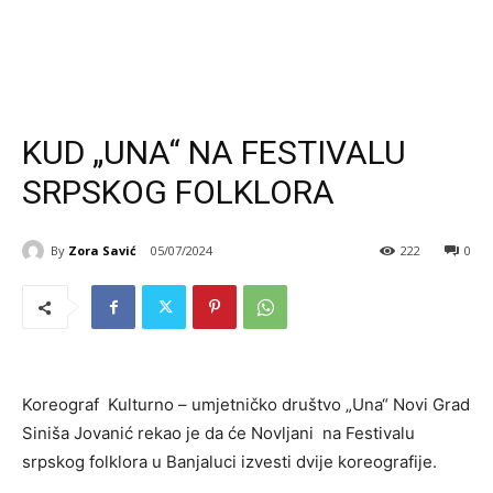
KUD „UNA“ NA FESTIVALU
SRPSKOG FOLKLORA
By
Zora Savić
05/07/2024
222
0
Koreograf Kulturno – umjetničko društvo „Una“ Novi Grad
Siniša Jovanić rekao je da će Novljani na Festivalu
srpskog folklora u Banjaluci izvesti dvije koreografije.