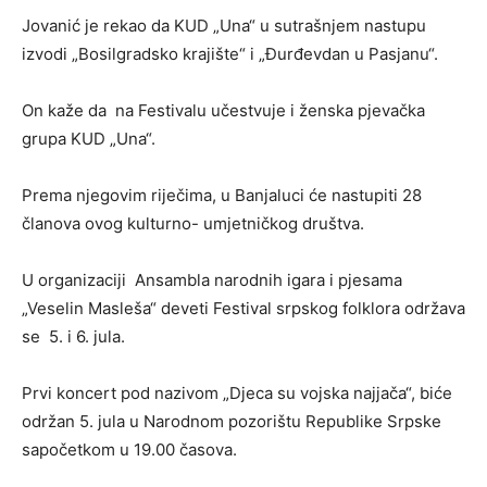
Jovanić je rekao da KUD „Una“ u sutrašnjem nastupu
izvodi „Bosilgradsko krajište“ i „Đurđevdan u Pasjanu“.
On kaže da na Festivalu učestvuje i ženska pjevačka
grupa KUD „Una“.
Prema njegovim riječima, u Banjaluci će nastupiti 28
članova ovog kulturno- umjetničkog društva.
U organizaciji Ansambla narodnih igara i pjesama
„Veselin Masleša“ deveti Festival srpskog folklora održava
se 5. i 6. jula.
Prvi koncert pod nazivom „Djeca su vojska najjača“, biće
održan 5. jula u Narodnom pozorištu Republike Srpske
sapočetkom u 19.00 časova.