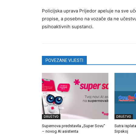
Policijska uprava Prijedor apeluje na sve uč
propise, a posebno na vozače da ne učestvu
psihoaktivnih supstanci.
POVEZANE VIJESTI
DRUŠTVO
DRUŠTVO
Supernova predstavila „Super Sovu“
Sutra isplat
– novog AI asistenta
Srpskoj