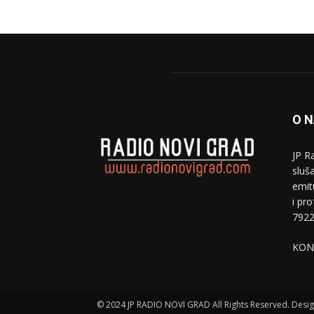
O 
JP R
sluša
emit
i pr
7922
KON
© 2024 JP RADIO NOVI GRAD All Rights Reserved. Des