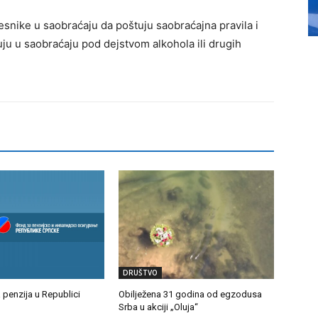
esnike u saobraćaju da poštuju saobraćajna pravila i
ju u saobraćaju pod dejstvom alkohola ili drugih
DRUŠTVO
a penzija u Republici
Obilježena 31 godina od egzodusa
Srba u akciji „Oluja“