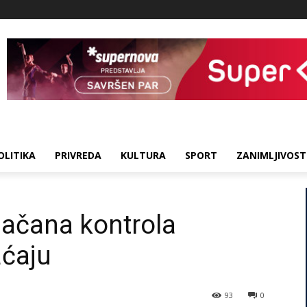
OLITIKA
PRIVREDA
KULTURA
SPORT
ZANIMLJIVOST
jačana kontrola
aćaju
93
0