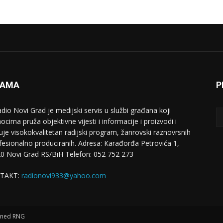
NAMA
P
adio Novi Grad je medijski servis u službi građana koji
ocima pruža objektivne vijesti i informacije i proizvodi i
uje visokokvalitetan radijski program, žanrovski raznovrsnih
ofesionalno produciranih. Adresa: Кarađorđa Petrovića 1,
0 Novi Grad RS/BiH Telefon: 052 752 273
TAKT:
radionovi933@yahoo.com
igned RNG