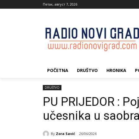
Петак, август 7, 2026
POČETNA
DRUŠTVO
HRONIKA
P
DRUŠTVO
PU PRIJEDOR : Po
učesnika u saobr
By
Zora Savić
26/06/2024