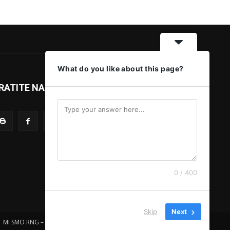
What do you like about this page?
RATITE NAS
0 / 400
Skip
Next
MI SMO RNG – IMPRESSUM
MARKETING
SMS SERVIS