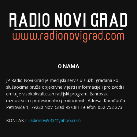
O NAMA
JP Radio Novi Grad je medijski servis u službi građana koji
slušaocima pruža objektivne vijesti i informacije i proizvodi i
emituje visokokvalitetan radijski program, žanrovski
raznovrsnih i profesionalno produciranih. Adresa: Кarađorđa
Petrovića 1, 79220 Novi Grad RS/BiH Telefon: 052 752 273
KONTAKT:
radionovi933@yahoo.com