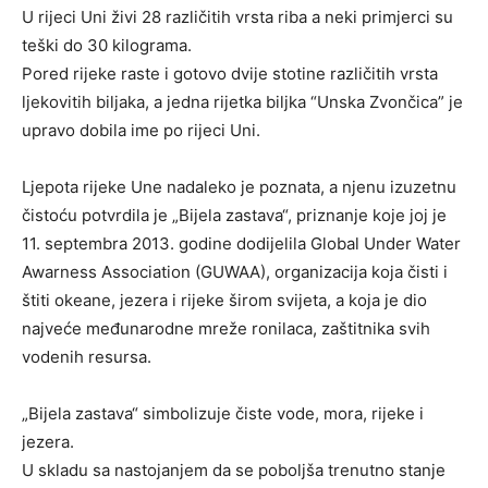
U rijeci Uni živi 28 različitih vrsta riba a neki primjerci su
teški do 30 kilograma.
Pored rijeke raste i gotovo dvije stotine različitih vrsta
ljekovitih biljaka, a jedna rijetka biljka “Unska Zvončica” je
upravo dobila ime po rijeci Uni.
Ljepota rijeke Une nadaleko je poznata, a njenu izuzetnu
čistoću potvrdila je „Bijela zastava“, priznanje koje joj je
11. septembra 2013. godine dodijelila Global Under Water
Awarness Association (GUWAA), organizacija koja čisti i
štiti okeane, jezera i rijeke širom svijeta, a koja je dio
najveće međunarodne mreže ronilaca, zaštitnika svih
vodenih resursa.
„Bijela zastava“ simbolizuje čiste vode, mora, rijeke i
jezera.
U skladu sa nastojanjem da se poboljša trenutno stanje