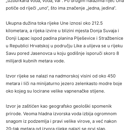
„uzburkana voda, voda, val“. Po drugim nalazima riječ Una
potiče od riječi „uno“, što ima značenje „jedna, jedina“.
Ukupna dužina toka rijeke Une iznosi oko 212.5
kilometara, a rijeka izvire u blizini mjesta Donja Suvaja i
Donji Lapac ispod padina planina Plješevice i Stražbenice
u Republici Hrvatskoj u području Like a ulijeva se u rijeku
Savu pored Jasenovca u koju godišnje isporuči skoro 8
milijardi kubnih metara vode.
Izvor rijeke se nalazi na nadmorskoj visini od oko 450
metara i liči na minijaturno jezero zelenkasto modre boje
oko kojeg su locirane velike vapnenačke stijene.
Izvor je zaštićen kao geografsko geološki spomenik
prirode. Veoma hladna izvorska voda izbija ogromnom
snagom iz podzemlja i pravi velike virove, a već nakon
20-tak metara od izvora rijeke nalazi se prvi slap.