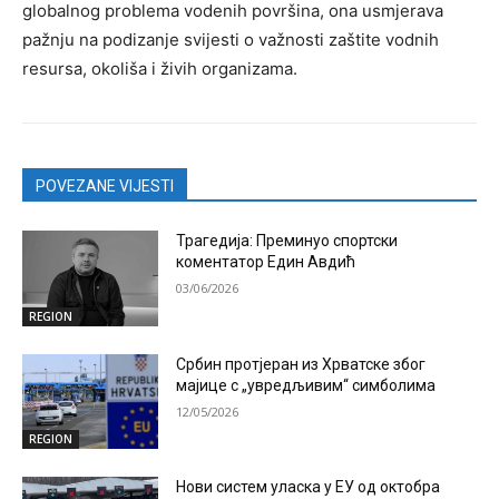
globalnog problema vodenih površina, ona usmjerava
pažnju na podizanje svijesti o važnosti zaštite vodnih
resursa, okoliša i živih organizama.
POVEZANE VIJESTI
Трагедија: Преминуо спортски
коментатор Един Авдић
03/06/2026
REGION
Србин протјеран из Хрватске због
мајице с „увредљивим“ симболима
12/05/2026
REGION
Нови систем уласка у ЕУ од октобра