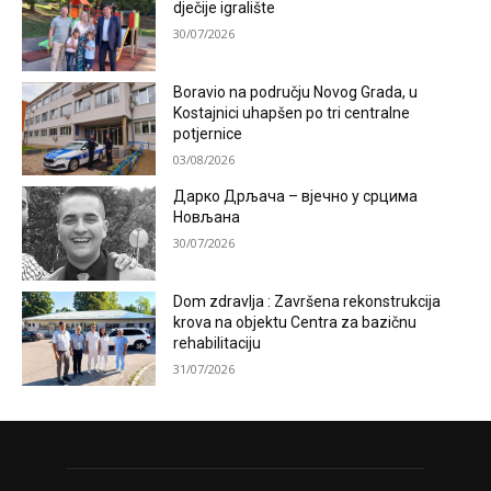
dječije igralište
30/07/2026
Boravio na području Novog Grada, u
Kostajnici uhapšen po tri centralne
potjernice
03/08/2026
Дарко Дрљача – вјечно у срцима
Новљана
30/07/2026
Dom zdravlja : Završena rekonstrukcija
krova na objektu Centra za bazičnu
rehabilitaciju
31/07/2026