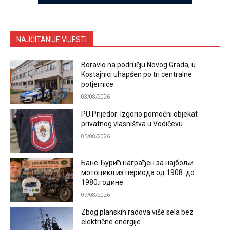
NAJČITANIJE VIJESTI
Boravio na području Novog Grada, u
Kostajnici uhapšen po tri centralne
potjernice
03/08/2026
PU Prijedor: Izgorio pomoćni objekat
privatnog vlasništva u Vodičevu
05/08/2026
Бане Ђурић награђен за најбољи
мотоцикл из периода од 1908. до
1980.године
07/08/2026
Zbog planskih radova više sela bez
električne energije