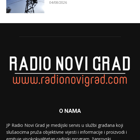
04/08/2026
O NAMA
JP Radio Novi Grad je medijski servis u službi građana koji
slušaocima pruža objektivne vijesti i informacije i proizvodi i
emituje visokokvalitetan radijski program, žanrovski