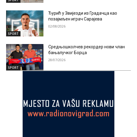
Ђурић у Звијезди из Градачца као
позајмљен играч Сарајева
02/08/2026
SPORT
Средњошколчев рекордер нови члан
бањалучког Борца
28/07/2026
SPORT