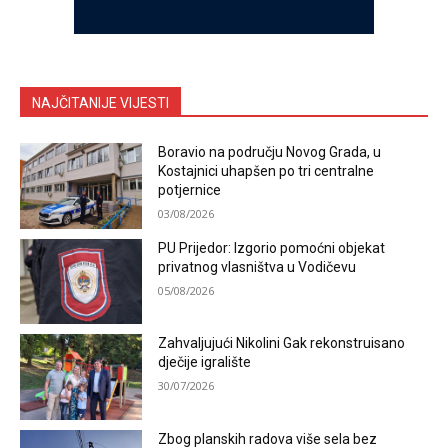
NAJČITANIJE VIJESTI
Boravio na području Novog Grada, u
Kostajnici uhapšen po tri centralne
potjernice
03/08/2026
PU Prijedor: Izgorio pomoćni objekat
privatnog vlasništva u Vodičevu
05/08/2026
Zahvaljujući Nikolini Gak rekonstruisano
dječije igralište
30/07/2026
Zbog planskih radova više sela bez