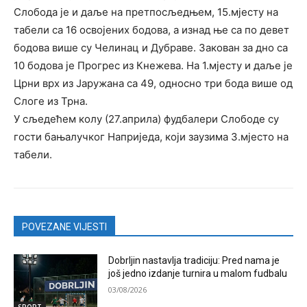
Слобода је и даље на претпосљедњем, 15.мјесту на
табели са 16 освојених бодова, а изнад ње са по девет
бодова више су Челинац и Дубраве. Закован за дно са
10 бодова је Прогрес из Кнежева. На 1.мјесту и даље је
Црни врх из Јаружана са 49, односно три бода више од
Слоге из Трна.
У сљедећем колу (27.априла) фудбалери Слободе су
гости бањалучког Наприједа, који заузима 3.мјесто на
табели.
POVEZANE VIJESTI
Dobrljin nastavlja tradiciju: Pred nama je
još jedno izdanje turnira u malom fudbalu
03/08/2026
SPORT