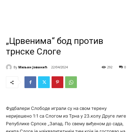
„Црвенима“ бод против
трнске Слоге
By
Миљан Јованић
22/04/2024
292
0
Фудбалери Слободе играли су на свом терену
неријешено 1:1 са Слогом из Трна у 23.колу Друге лиге
Републике Српске „Запад. По свему виђеном до сада,
екипа Слоге је најквалитетнији тим који је гостовао на