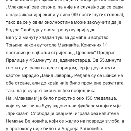
„Млаквама“ ове сезоне, па није ни случајно да се ради
о најефикаснијој екипи у лиги (69 постигнутих голова),
тако да се у овим околностима може закључити да је
бод за Слободу у овом тренутку вриједан.
Већ у 2.минуту хладан туш за домаће и вођство
Трњана након аутогола Макивића. Коначних 1:1
поставио је најбољи стријелац „Црвених“ Предраг
Пралица у 45.минуту из једанаестерца. Од 55.минута
гости су играли са десеторицом, јер је други жути
картон зарадио Давид Јаворац. Ређале су се шансе на
обе стране, али до краја није било промјене резултата,
тако да је сусрет окончан без побједника.
На „Млаквама“ је било присутно око 150 гледалаца,
који су могли да буду задовољни фудбалом који им је
„приказан“. Слобода је овај меч играла без капитена
Немање Вејновића, који се жалио на повреду зглоба, а
у протоколу није било ни Андреја Ратковића.