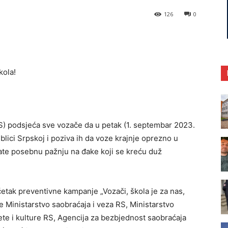
126
0
 podsjeća sve vozače da u petak (1. septembar 2023.
lici Srpskoj i poziva ih da voze krajnje oprezno u
rate posebnu pažnju na đake koji se kreću duž
etak preventivne kampanje „Vozači, škola je za nas,
e Ministarstvo saobraćaja i veza RS, Ministarstvo
ete i kulture RS, Agencija za bezbjednost saobraćaja