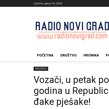
Субота, август 8, 2026
POČETNA
DRUŠTVO
HRONIKA
P
DRUŠTVO
Vozači, u petak p
godina u Republici
đake pješake!