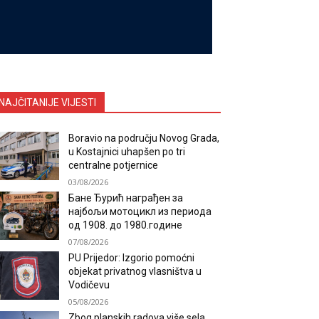
NAJČITANIJE VIJESTI
Boravio na području Novog Grada,
u Kostajnici uhapšen po tri
centralne potjernice
03/08/2026
Бане Ђурић награђен за
најбољи мотоцикл из периода
од 1908. до 1980.године
07/08/2026
PU Prijedor: Izgorio pomoćni
objekat privatnog vlasništva u
Vodičevu
05/08/2026
Zbog planskih radova više sela