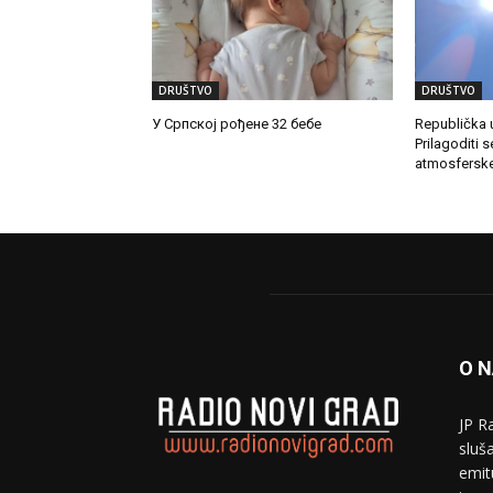
DRUŠTVO
DRUŠTVO
У Српској рођене 32 бебе
Republička u
Prilagoditi s
atmosferske 
O 
JP R
sluša
emit