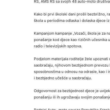
RS, AMS RS sa svojih 48 auto-moto društva 
Kako bi prvi školski dani prošli bezbrižno,
škola u periodima odlaska i dolaska djece iz
Kampanjom kampanje „Vozači, škola je za nas,
ponašanje kod djece kao rizičnih učesnika 
radio i televizijskih spotova.
Podjelom materijala roditelјe žele upoznati 
saobraćaju, njihovom bezbjednom prevozu k
sposobnostima u odnosu na odrasle, kao i i
i bezbjedno učešće u saobraćaju.
Odgovornost za bezbjednost djece je uvijek n
ponašanju ili ih ugrožavaju svojim ponašan
Radnici Auto- moto saveza Republike Srpske