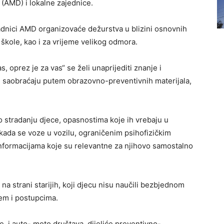
(AMD) i lokalne zajednice.
 radnici AMD organizovaće dežurstva u blizini osnovnih
 škole, kao i za vrijeme velikog odmora.
 oprez je za vas“ se želi unaprijediti znanje i
u saobraćaju putem obrazovno-preventivnih materijala,
o stradanju djece, opasnostima koje ih vrebaju u
ada se voze u vozilu, ograničenim psihofizičkim
nformacijama koje su relevantne za njihovo samostalno
a strani starijih, koji djecu nisu naučili bezbjednom
jem i postupcima.
 i auto- moto društava dijeliće preventivno-