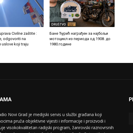
DRUŠTVO
prava Civilne zaštite :
Бане Ђурић награђен за најбољи
e, odgovoriti na
мотоцикл из периода од 1908. до
uslove koji traju
1980.године
NAMA
P
adio Novi Grad je medijski servis u službi građana koji
ocima pruža objektivne vijesti i informacije i proizvodi i
uje visokokvalitetan radijski program, žanrovski raznovrsnih