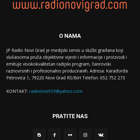
O NAMA
JP Radio Novi Grad je medijski servis u službi građana koji
slušaocima pruža objektivne vijesti i informacije i proizvodi i
emituje visokokvalitetan radijski program, žanrovski
raznovrsnih i profesionalno produciranih. Adresa: Кarađorđa
Petrovića 1, 79220 Novi Grad RS/BiH Telefon: 052 752 273
KONTAKT:
radionovi933@yahoo.com
PRATITE NAS