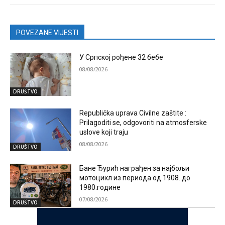
POVEZANE VIJESTI
У Српској рођене 32 бебе
08/08/2026
DRUŠTVO
Republička uprava Civilne zaštite :
Prilagoditi se, odgovoriti na atmosferske
uslove koji traju
08/08/2026
DRUŠTVO
Бане Ђурић награђен за најбољи
мотоцикл из периода од 1908. до
1980.године
07/08/2026
DRUŠTVO