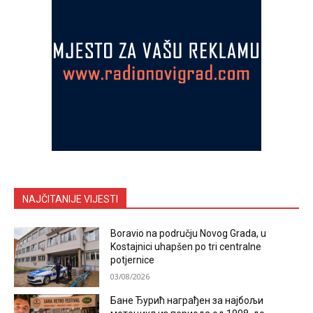
NAJČITANIJE VIJESTI
Boravio na području Novog Grada, u
Kostajnici uhapšen po tri centralne
potjernice
03/08/2026
Бане Ђурић награђен за најбољи