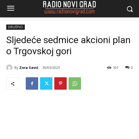
DRUŠTVO
Sljedeće sedmice akcioni plan
o Trgovskoj gori
By
Zora Savić
30/03/2023
101
0