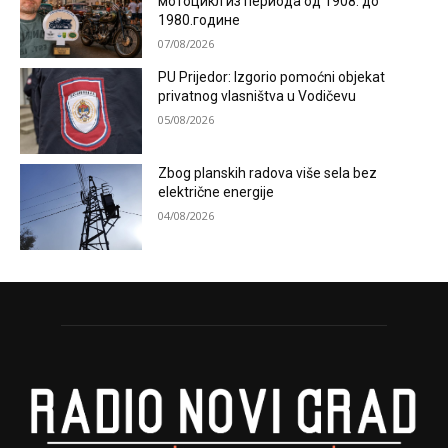
мотоцикл из периода од 1908. до
1980.године
07/08/2026
PU Prijedor: Izgorio pomoćni objekat
privatnog vlasništva u Vodičevu
05/08/2026
Zbog planskih radova više sela bez
električne energije
04/08/2026