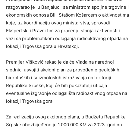
razgovarao je u Banjaluci sa ministrom spoljne trgovine i
ekonomskih odnosa BiH Stašom Košarcem o aktivnostima
koje, uz koordinaciju ovog ministarstva, sprovodi
Ekspertski i Pravni tim za praćenje stanja i aktivnosti i
vezi sa problematikom odlaganja radioaktivnog otpada na
lokaciji Trgovska gora u Hrvatskoj.
Premijer Višković rekao je da će Vlada na narednoj
sjednici usvojiti akcioni plan za provođenje geoloških,
hidroloških i seizmoloških istraživanja na teritoriji
Republike Srpske, koji će biti pokazatelji uticaja
eventualne izgradnje odlagališta radioaktivnog otpada na
lokaciji Trgovska gora.
Za realizaciju ovog akcionog plana, u Budžetu Republike
Srpske obezbijeđeno je 1.000.000 KM za 2023. godinu.