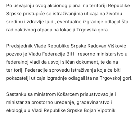
Po usvajanju ovog akcionog plana, na teritoriji Republike
Srpske pristupiće se istraživanjima uticaja na životnu
sredinu i zdravlje ljudi, eventualne izgradnje odlagališta
radioaktivnog otpada na lokaciji Trgovska gora.
Predsjednik Vlade Republike Srpske Radovan Višković
pozvao je Vladu Federacije BiH i resorno ministarstvo u
federalnoj vladi da usvoji sličan dokument, te da na
teritoriji Federacije sprovedu istraživanja koja će biti
pokazatelji uticaja izgradnje odlagališta na Trgovskoj gori.
Sastanku sa ministrom Košarcem prisustvovao je i
ministar za prostorno uređenje, građevinarstvo i
ekologiju u Vladi Republike Srpske Bojan Vipotnik.